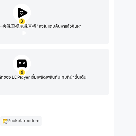
3
 央视卫视电视直播" ลงในแถบค้นหาแล้วค้นหา
6
อง LDPlayer เริ่มเพลิดเพลินกับเกมที่น่าตื่นเต้น
Pocket freedom