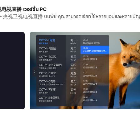
ารถเรียกใช้แอปพลิเคชันและบัญชีหลายรายการบนพีซีของคุณได้
视直播 เวอร์ชั่น PC
– 央视卫视电视直播 บนพีซี คุณสามารถเรียกใช้หลายแอปและหลายบัญชีพร้
 และไฟล์เป็นเรื่องง่ายมาก
พีซีของคุณ เพลิดเพลินไปกับหน้าจอขนาดใหญ่และคุณภาพควา
ยทอดสดที่พัฒนาโดย TV Home ซึ่งให้บริการถ่ายทอดสดสำหรับภูมิภาค
ว่า TV Home 3.0 ได้ทั่วโลก
ห้ความสนใจกับเหตุการณ์ปัจจุบันในที่ต่างๆ รวมถึงข่าว CCTV แ
กอบด้วยกีฬา CCTV5 และพื้นที่กิจกรรมยอดนิยมอื่น ๆ
ทรทัศน์หลัก ๆ เป็นครั้งแรก อย่าพลาดรายการวาไรตี้ที่ยอดเยี่ยมขอ