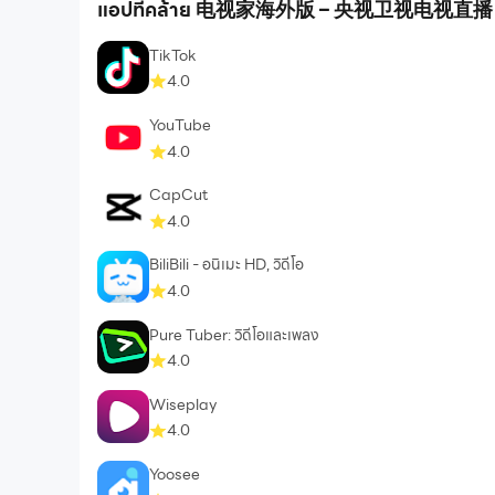
แอปที่คล้าย 电视家海外版 – 央视卫视电视直播
TikTok
4.0
YouTube
4.0
CapCut
4.0
BiliBili - อนิเมะ HD, วิดีโอ
4.0
Pure Tuber: วิดีโอและเพลง
4.0
Wiseplay
4.0
Yoosee