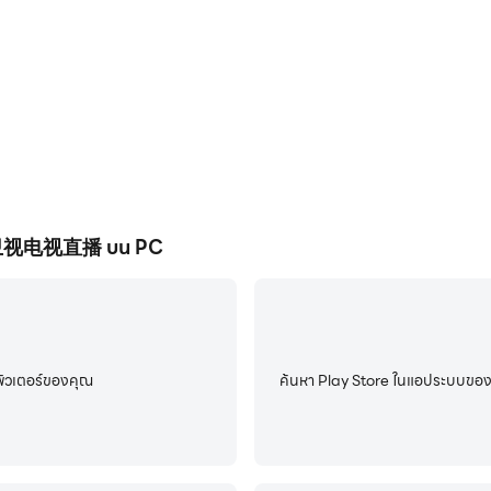
มอื่น ๆ
ูก็ตาม คอลเลกชั่นคลาสสิก ตลอดจนซีรีส์โทรทัศน์ยอดนิยม Zhen Hua
 央视卫视电视直播 บน PC
้นเคย เนื้อหาเพิ่มเติม
การเล่นหลังการเล่น
กล้องวงจรปิด งานกีฬา ตอนล่าสุด และรายการที่น่าตื่นเต้นอื่นๆ
ิวเตอร์ของคุณ
ค้นหา Play Store ในแอประบบของ L
องหลักตลอด 24 ชั่วโมง Tianya มีทั้งหมดทุกชั่วโมง
ลูชันความละเอียดที่หลากหลาย การรับชมที่ชัดเจนโดยไม่ล่าช้า