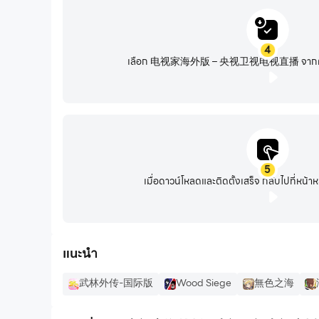
4
เลือก 电视家海外版 – 央视卫视电视直播 จากผลการ
5
เมื่อดาวน์โหลดและติดตั้งเสร็จ กลับไปที่หน
แนะนำ
武林外传-国际版
Wood Siege
無色之海