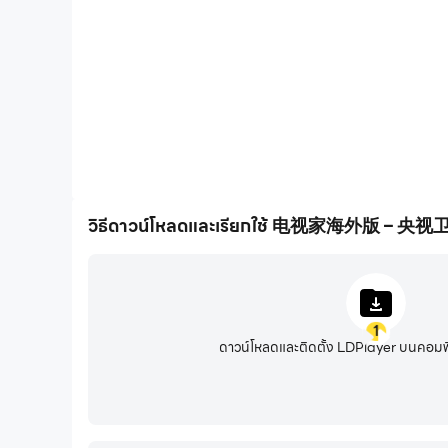
Jiangsu Satellite TV และสถานีโทรทัศน์ท้องถิ่นยอดนิย
[ละครโทรทัศน์] มีสิ่งดีๆ ให้ดูแม้ว่าคุณจะไม่อยากด
ออกอากาศตรงเวลาทุกวัน
คุณสมบัติการใช้งาน
วิธีดาวน์โหลดและเรียกใช้ 电视家海外版 –
· อินเทอร์เฟซทีวี: อินเทอร์เฟซทีวีคลาสสิก การทำงานที่คุ
· การตรวจสอบโปรแกรม: รองรับตามความต้องการและ
1
· สมจริง: ดูถ่ายทอดสดงานกาล่าเทศกาลฤดูใบไม้ผลิจาก
ดาวน์โหลดและติดตั้ง LDPlayer บนคอมพ
· การถ่ายทอดสดพร้อมกัน: การถ่ายทอดสดพร้อมกันของช่
· ความละเอียดสูงที่ราบรื่น: การส่งผ่านสายเฉพาะ โซ