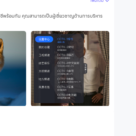
เพิ่มเติม
อมกัน คุณสามารถเป็นผู้เชี่ยวชาญด้านการบริหาร
มคมชัดสูงของเวอร์ชันพีซี!
จีนโพ้นทะเล ฮ่องกง มาเก๊า และไต้หวัน สาย
ละการถ่ายทอดสดของช่องข่าวตามเวลาจริงหลายชุด
ง Hunan Satellite TV, Zhejiang Satellite TV,