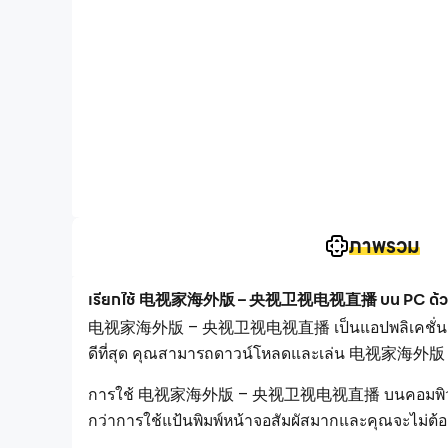
ภาพรวม
เรียกใช้ 电视家海外版 – 央视卫视电视直播 บน PC ด้วย
电视家海外版 – 央视卫视电视直播 เป็นแอปพลิเคชั่น โปรแกรมเ
ดีที่สุด คุณสามารถดาวน์โหลดและเล่น 电视家海
การใช้ 电视家海外版 – 央视卫视电视直播 บนคอมพิวเตอร์ คุณส
กว่าการใช้แป้นพิมพ์หน้าจอสัมผัสมากและคุณจะไม่ต้