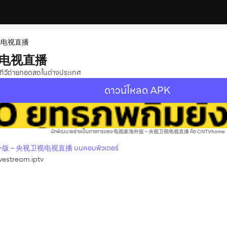
视电视直播
视电视直播
งทีวีถ่ายทอดสดในต่างประเทศ
ดาวน์โหลด APK
นักพัฒนาอย่างเป็นทางการของ 电视家海外版 – 央视卫视电视直播 คือ CNTVhome
海外版 – 央视卫视电视直播 บนคอมพิวเตอร์
vestream.iptv