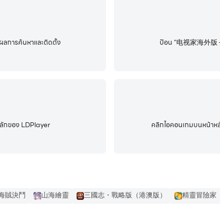
ค้นหาและติดตั้ง
ป้อน "电视家海外版 –
้าหลักของ LDPlayer
คลิกไอคอนเกมบนหน้าหลักข
海賊決鬥
山海繪靈
三國志・戰略版（港澳版）
精靈冒險家