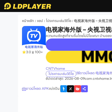
หน้าหลัก
แอป
โปรแกรมเล่นวิดีโอ
电视家海外版 – 央视卫
/
/
/
电视家海外版 – 央视卫
ความคมชัดสูงที่ราบรื่นโดยไม่มีโฆษณา บ้านขอ
3.0
100+
recommend
CNTVhome
วิธีดาวน์โหลด 电视家
โปรแกรมเล่นวิดีโอ
อัปเดตล่าสุด: 2026-08-09
com.cntvhome.li
ดาวน์โหลด APK
แบ่งปัน
: