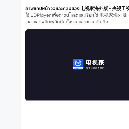
ด้วยคุณสมบัติเปิดหลายรายการและการซิงค์ คุณสาม
ภาพแคปหน้าจอและคลิปของ 电视家海外版 – 央视卫视电
ใช้ LDPlayer เพื่อดาวน์โหลดและเรียกใช้ 电视家海外版 
ฟังก์ชันการถ่ายโอนไฟล์ทำให้การแบ่งปันรูปภาพ วิดีโอ
เวลาและเพลิดเพลินกับทั้งงานและความบันเทิง
ดาวน์โหลด 电视家海外版 – 央视卫视电视直播 และเรียกใช้บน
TV Home Overseas Edition เป็นแอปพลิเคชั่นทีวีถ่า
ครอบคลุมทั่วโลกให้คุณรับชมการถ่ายทอดสดที่เสถียรก
ทีวีสดที่ยอดเยี่ยม
【ข่าว】ล็อคข่าวจากทั่วทุกมุมโลกได้ตลอดเวลา และใ
[กีฬา] การแข่งขันกีฬาสำคัญทั้งหมด โซนกีฬาร้อน ประ
【รายการวาไรตี้】รับชมรายการวาไรตี้ยอดนิยมของสถานีโ