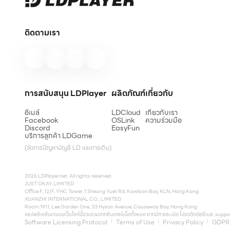
ติดตามเรา
การสนับสนุน LDPlayer
ผลิตภัณฑ์
เกี่ยวกับ
อีเมล์
LDCloud
เกี่ยวกับเรา
Facebook
OSLink
ความร่วมมือ
Discord
EasyFun
บริการลูกค้า LDGame
(จัดการปัญหาบัญชี LD และการเติม)
2026 LDPlayer.net. All rights reserved.
JUST OKAY LIMITED
Office F, 12/F, YHC Tower, 1 Sheung Yuet Rd, Kowloon Bay, KLN, Hong Kong
XUANZHI INTERNATIONAL CO., LIMITED
Room 1911, Lee Garden One, 33 Hysan Avenue, Causeway Bay, Hong Kong
แอปพลิเคชันเกมบนเว็บไซต์นี้รวบรวมจากอินเทอร์เน็ตทั้งหมด หากมีการละเมิด โปรดติดต่ออีเมล:
suppo
Software Licensing Protocol
Terms of Use
Privacy Policy
GDPR 