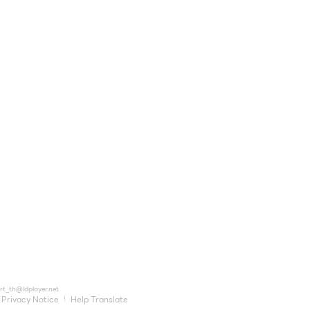
rt_th@ldplayer.net
Privacy Notice
Help Translate