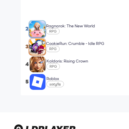
Ragnarok: The New World
2
RPG
CookieRun: Crumble - Idle RPG
3
RPG
Kaldoris: Rising Crown
4
RPG
Roblox
5
ผจญภัย