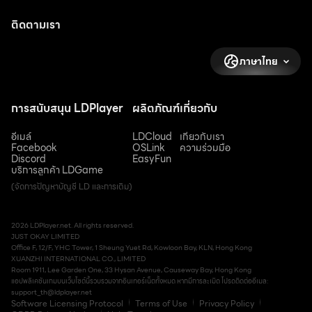
ติดตามเรา
ภาษาไทย
การสนับสนุน LDPlayer
ผลิตภัณฑ์
เกี่ยวกับ
อีเมล์
LDCloud
เกี่ยวกับเรา
Facebook
OSLink
ความร่วมมือ
Discord
EasyFun
บริการลูกค้า LDGame
(จัดการปัญหาบัญชี LD และการเติม)
2026 LDPlayer.net. All rights reserved.
JUST OKAY LIMITED
Office F, 12/F, YHC Tower, 1 Sheung Yuet Rd, Kowloon Bay, KLN, Hong Kong
XUANZHI INTERNATIONAL CO., LIMITED
Room 1911, Lee Garden One, 33 Hysan Avenue, Causeway Bay, Hong Kong
แอปพลิเคชันเกมบนเว็บไซต์นี้รวบรวมจากอินเทอร์เน็ตทั้งหมด หากมีการละเมิด โปรดติดต่ออีเมล:
support_th@ldplayer.net
Software Licensing Protocol
Terms of Use
Privacy Policy