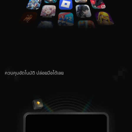
Autoclicker
ควบคุมอัตโนมัติ ปล่อยมือได้เลย