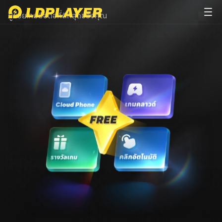
LDPlayer APP
ผู้ช่วยเกมมือถือที่ดีที่สุดของคุณ