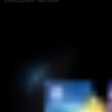
GDPR Privacy Notice
Help Translate