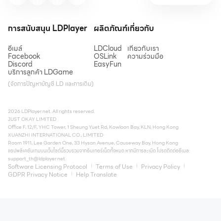
การสนับสนุน LDPlayer
ผลิตภัณฑ์
เกี่ยวกับ
อีเมล์
LDCloud
เกี่ยวกับเรา
Facebook
OSLink
ความร่วมมือ
Discord
EasyFun
บริการลูกค้า LDGame
(จัดการปัญหาบัญชี LD และการเติม)
2026 LDPlayer.net. All rights reserved.
JUST OKAY LIMITED
Office F, 12/F, YHC Tower, 1 Sheung Yuet Rd, Kowloon Bay, KLN, Hong Kong
XUANZHI INTERNATIONAL CO., LIMITED
Room 1911, Lee Garden One, 33 Hysan Avenue, Causeway Bay, Hong Kong
แอปพลิเคชันเกมบนเว็บไซต์นี้รวบรวมจากอินเทอร์เน็ตทั้งหมด หากมีการละเมิด โปรดติดต่ออีเมล:
support_th@ldplayer.net
Software Licensing Protocol
Terms of Use
Privacy Policy
GDPR Privacy Notice
Help Translate