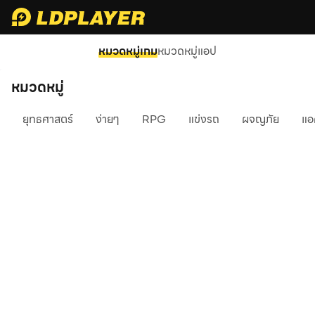
หมวดหมู่เกม
หมวดหมู่แอป
หมวดหมู่
ยุทธศาสตร์
ง่ายๆ
RPG
แข่งรถ
ผจญภัย
แอ