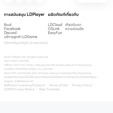
การสนับสนุน LDPlayer
ผลิตภัณฑ์
เกี่ยวกับ
อีเมล์
LDCloud
เกี่ยวกับเรา
Facebook
OSLink
ความร่วมมือ
Discord
EasyFun
บริการลูกค้า LDGame
(จัดการปัญหาบัญชี LD และการเติม)
2026 LDPlayer.net. All rights reserved.
JUST OKAY LIMITED
Office F, 12/F, YHC Tower, 1 Sheung Yuet Rd, Kowloon Bay, KLN, Hong Kong
XUANZHI INTERNATIONAL CO., LIMITED
Room 1911, Lee Garden One, 33 Hysan Avenue, Causeway Bay, Hong Kong
แอปพลิเคชันเกมบนเว็บไซต์นี้รวบรวมจากอินเทอร์เน็ตทั้งหมด หากมีการละเมิด โปรดติดต่ออีเมล:
support_th@ldplayer.net
Software Licensing Protocol
Terms of Use
Privacy Policy
GDPR Privacy Notice
Help Translate