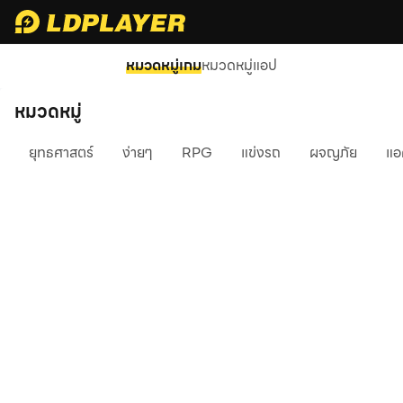
หมวดหมู่เกม
หมวดหมู่แอป
หมวดหมู่
ยุทธศาสตร์
ง่ายๆ
RPG
แข่งรถ
ผจญภัย
แอ