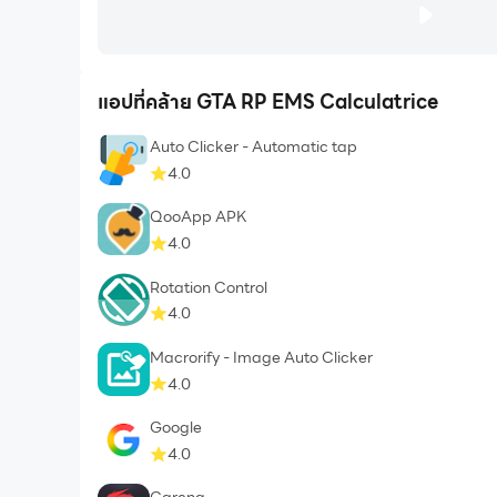
แอปที่คล้าย GTA RP EMS Calculatrice
Auto Clicker - Automatic tap
4.0
QooApp APK
4.0
Rotation Control
4.0
Macrorify - Image Auto Clicker
4.0
Google
4.0