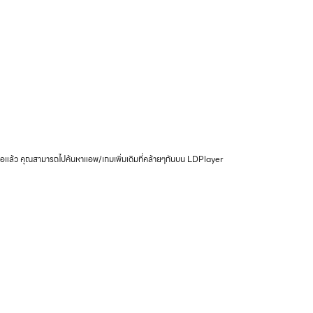
แล้ว คุณสามารถไปค้นหาแอพ/เกมเพิ่มเดิมที่คล้ายๆกันบน LDPlayer