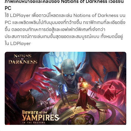
ภาพแคปหน้าจอและคลิปของ Nations of Darkness เวอร์ชั่น
สามารถเพลิดเพลินกับการเล่นเกมได้นานหลายชั่วโมง ใช้
PC
ใช้ LDPlayer เพื่อดาวน์โหลดและเล่น Nations of Darkness บน
การบันทึกสคริปต์เพื่อบันทึกการกระทำและงานซ้ำๆ โดย
PC และเพลิดเพลินไปกับมุมมองที่กว้างขึ้น กราฟิกเกมที่ละเอียดยิ่ง
อัตโนมัติ สิ่งนี้จะช่วยให้คุณเพิ่มระดับได้เร็วขึ้นในขณะ
ขึ้น ตลอดจนทักษะการต่อสู้และเอฟเฟกต์พิเศษที่เจ๋งกว่า
เดียวกันก็ทำให้การรวบรวมทรัพยากรมีประสิทธิภาพมากขึ้น
ประสบการณ์การเล่นเกมขั้นสุดยอดและสมบูรณ์แบบ ทั้งหมดนี้อยู่
นอกจากนี้ มาโครยังมีประโยชน์มากหากคุณต้องการคอมโบ
ใน LDPlayer
ในคลิกเดียว หรือหากเกมต้องใช้ทักษะการเคลื่อนไหวซ้ำๆ
การดำเนินการด้วยคลิกเดียวช่วยให้คุณทำการสังหารได้
อย่างรวดเร็ว!
หากคุณต้องการพัฒนาหลายบัญชี การเปิดหลายบัญชีและ
การซิงโครไนซ์บัญชีเหล่านั้นสามารถช่วยคุณได้เช่นกัน คุณ
สามารถเล่นด้วยบัญชีหลักในขณะที่ใช้บัญชีอื่นเพื่อเติบโต
และอัปเกรด เริ่มดาวน์โหลดและเล่น Nations of Darkness
บนคอมพิวเตอร์ของคุณทันที!
เกิดในความมืดมิดและปกคลุมไปด้วยความลึกลับ แวมไพร์.
มนุษย์หมาป่า ฮันเตอร์. นักเวทย์. พวกเขาอยู่เฉยๆมานานแล้ว