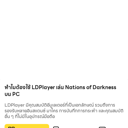
ในโลกสมัยใหม่ของเทคโนโลยีนี้
เลือกฝ่ายของคุณและเป็นผู้นำ รวบรวมผู้รอดชีวิตและต่อสู้
ข้ามแผ่นดินเพื่อชิงบัลลังก์แห่งอำนาจของคุณ
4 ฝ่ายแฟนตาซี 60+ ฮีโร่
สอดคล้องกับแวมไพร์ มนุษย์หมาป่า นักล่า หรือผู้วิเศษ
นอกจากนี้ ยังมีฮีโร่กว่า 60 ตัวที่มีความสามารถหลากหลาย
รวบรวมและจ้างฮีโร่ชั้นยอดเพื่อทำให้รูปแบบของคุณสมบูรณ์
แบบ
ทำไมต้องใช้ LDPlayer เล่น Nations of Darkness
พัฒนาเมืองของคุณและสร้างพลัง
บน PC
ฟื้นฟูความรุ่งโรจน์ของฝ่ายคุณในฐานะอาณาจักรผ่านการ
จัดการทรัพยากรและการวางแผนการก่อสร้างอย่างรอบคอบ
LDPlayer มีคุณสมบัติอีมูเลเตอร์ที่เป็นเอกลักษณ์ รวมถึงการ
ดินแดนของคุณจะทำหน้าที่เป็นฐานสำหรับการขึ้นครอง
รองรับหลายอินสแตนซ์ มาโคร การบันทึกการกระทำ และคุณสมบัติ
อื่น ๆ ที่ไม่มีในอุปกรณ์มือถือ
บัลลังก์!