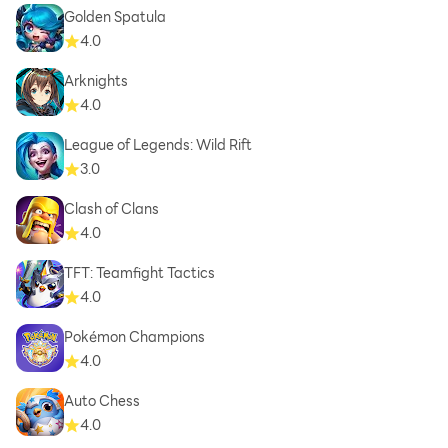
Golden Spatula
4.0
Arknights
4.0
League of Legends: Wild Rift
3.0
Clash of Clans
4.0
TFT: Teamfight Tactics
4.0
Pokémon Champions
4.0
Auto Chess
4.0