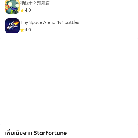
呷飽未？殭殭醬
4.0
Tiny Space Arena: 1v1 battles
4.0
เพิ่มเติมจาก StarFortune