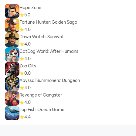
Hope Zone
5.0
Fortune Hunter: Golden Saga
4.0
Dawn Watch: Survival
4.0
CatDog World: After Humans
4.0
Zoo City
0.0
Abyssal Summoners: Dungeon
4.0
Revenge of Gangster
4.0
Top Fish: Ocean Game
4.4