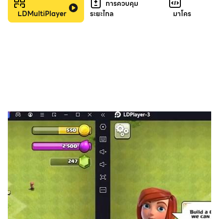
การควบคุม
ทีมฮีโร่ การทดสอบที่ไม่มีที่สิ้นสุด
LDMultiPlayer
ระยะไกล
มาโคร
วางกลยุทธ์และสร้างทีมตามความสามารถต่างๆ ของฮีโร่
ของคุณ ฟังเสียงเรียกร้องของ Proving Grounds และเพิ่มพลัง
ให้กับทีมของคุณ เพราะพวกเขาจะกลายเป็นเสาหลักแห่ง
ความแข็งแกร่งของคุณ
กลยุทธ์แซนด์บ็อกซ์ การปะทะกันของพันธมิตร
เพื่อนหรือศัตรู? ใครเป็นพันธมิตรของคุณในโลกแห่งการ
หลอกลวงนี้? รวมตัวกับพันธมิตรและใช้ทักษะ การประสาน
งาน และกลยุทธ์เพื่อขยายพันธมิตรของคุณและพิชิตดินแดนนี้
ในที่สุด
เราหวังเป็นอย่างยิ่งว่าจะได้ให้บริการท่าน ท่านลอร์ด
ความสนใจ!
ดาวน์โหลด Nations of Darkness ได้ฟรี อย่างไรก็ตาม บาง
รายการในเกมไม่ได้ให้ฟรี ผู้เล่นต้องมีอายุอย่างน้อย 12 ปีจึง