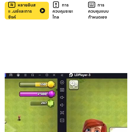
คุณค้นหาเพลงเด็ดๆ ได้แบบเร็วจี๋ แถมยังมีเพลงเปียโนใหม่ๆ
หลายอินส
การ
การ
แตนซ์และการ
ควบคุมระยะ
ควบคุมแบบ
มาเพิ่มทุกสัปดาห์!
ซิงค์
ไกล
กำหนดเอง
เครื่องดนตรี: ปรับเสียงคีย์บอร์ดเปียโนให้ต่างไปจากเดิม!
เปลี่ยนเสียงเปียโนจำลองของคุณเป็น กีตาร์ไฟฟ้า, ออร์แกน
หรือจะเป็นเสียงของ กีตาร์ไฟฟ้า ก็ได้ เพลิดเพลินไปกับความ
หลากหลายและความแปลกใหม่ของเสียงในเกมเปียโน!
การแชร์: เสียงดนตรีมีไว้แบ่งปัน! เล่นเสียงเปียโน เก็บเกี่ยว
ความสนุก และแชร์ความรู้สึกดีๆ และประสบการณ์เล่นเปียโน
ของคุณให้กับเพื่อน! ท้าให้เพื่อนเอาชนะคะแนนสูงสุดของคุณ
ให้ได้!
เปลี่ยนอุปกรณ์ของคุณเป็นคีย์บอร์ดเปียโนสุดหรูที่มาพร้อม
เสียงเอฟเฟกต์สมจริงและเกมเปียโนแสนสนุก! แอพมีภาพ
กราฟิกสุดคมชัด เสียงทั้งหมดล้วนเป็นตัวอย่างจากเครื่อง
ดนตรีจริง นอกจากนี้ เรายังเพิ่มเสียงเครื่องดนตรีอื่นๆ นอก
เหนือจากคีย์บอร์ด เพื่อให้ประสบการณ์เล่นเปียโนของคุณมี
ความท้าทาย ตื่นเต้นเร้าใจ และมันส์ยิ่งขึ้นไปอีก!