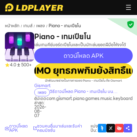
หน้าหลัก
เกมส์
เพลง
Piano - เกมเปียโน
/
/
/
Piano - เกมเปียโน
เล่นเกมคีย์บอร์ดเปียโนและเป็นนักเล่นยอดฝีมือให้จงได้
ดาวน์โหลด APK
4.0
500+
recommend
นักพัฒนาอย่างเป็นทางการของ Piano - เกมเปียโน คือ Gismart
Gismart
วิธีดาวน์โหลด Piano - เกมเปียโน บน
เพลง
คอมพิวเตอร์
อัปเดต
com.gismart.piano.games.music.keyboard
ล่าสุด:
2026-
08-
07
ดาวน์โหลด
ชวนคนอื่นมาเล่นและรับค่า
แบ่ง
APK
คอมมิชชั่น
ปัน
: