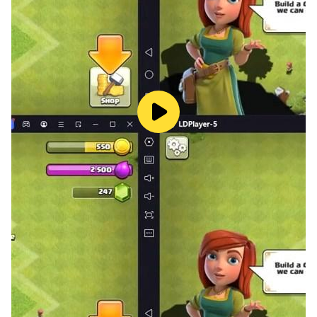
วิธีการเล่นเครื่องดนตรีอื่นๆ นอกเหนือจากคีย์บอร์ดบนแป้น
เปียโน
เลือกเสียงเครื่องดนตรีใหม่และเล่นคอร์ดเปียโนบนคีย์บอร์ด
จำลองตามปกติ แอพจะเปลี่ยนเป็นเสียงที่คุณเลือกไว้ในทันที
สร้างเสริมประสบการณ์เล่นเกมดนตรีด้วยฟีเจอร์ที่ไม่เหมือน
ใคร
ที่ Piano Crush คุณสามารถเล่นได้ทั้ง:
- เปียโนแกรนด์
- เปียโนวินเทจ
- หีบเพลงชัก
- ออร์แกน
- กีตาร์ไฟฟ้า
- ฮาร์ป
- ฮาร์ปซิคอร์ด