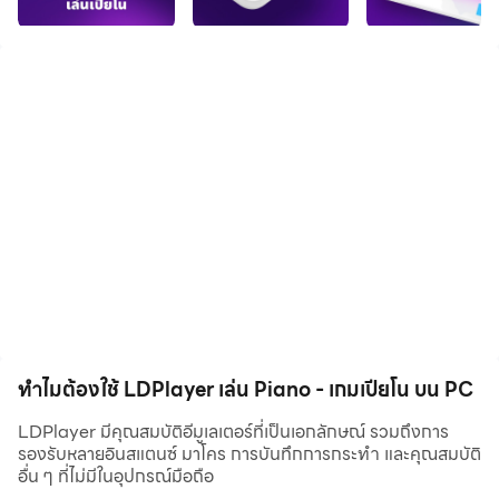
พร้อมเสียงเครื่องดนตรีเพราะๆ ให้คุณอีกเพียบ
สนุกกับเกมเปียโนชิคๆ ได้ฟรี! แอพเปียโนเป็นที่สุดของช่อง
ทางสนุกๆ ในการเล่นดนตรี! เหมาะสำหรับคนทุกวัย ไม่จำเป็น
ต้องเรียนเปียโนมาก่อน!
*** ฟีเจอร์ใน Piano Crush ***
เกมกระเบื้องเปียโน: ไม่เคยมีเกมเปียโนไหนดูสมจริงขนาดนี้!
เล่นได้ทุกที่ด้วยคีย์บอร์ดเปียโนจำลอง แตะคีย์เปียโนใต้แผ่น
กระเบื้องที่ตกลงไป เล่นตามคำใบ้จากเกมดนตรีเหล่านี้ ให้
เหมือนกับคุณเป็นนักเปียโนตัวจริง
หนังสือเพลง: มีทำนองเพลงเปียโนให้คุณมากกว่า 300 แบบ!
ทำไมต้องใช้ LDPlayer เล่น Piano - เกมเปียโน บน PC
มีสไตล์และแนวเพลงให้เลือกมากมาย ตั้งแค่คลาสสิกไปจนถึง
บทเพลงยอดนิยม ให้คุณเล่น Symphony #5 ของเบโธเฟน
LDPlayer มีคุณสมบัติอีมูเลเตอร์ที่เป็นเอกลักษณ์ รวมถึงการ
รองรับหลายอินสแตนซ์ มาโคร การบันทึกการกระทำ และคุณสมบัติ
หรือ House of the Rising Sun ของดิแอนิมัลส์ได้ในทันที!
อื่น ๆ ที่ไม่มีในอุปกรณ์มือถือ
พร้อมคลังเพลงแบ่งตามหมวดและเครื่องมือค้นหาขั้นสูง ให้