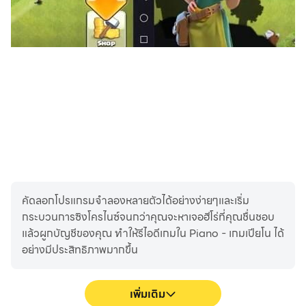
- ไวโอลิน
- เปียโนไฟฟ้า
- ไวบราโฟน
- เครื่องสังเคราะห์เสียง
- แบนโจ
- และอื่นๆ
สนุกกับเกมเปียโนและเล่นดนตรีได้แบบชิวๆ!
คัดลอกโปรแกรมจำลองหลายตัวได้อย่างง่ายๆและเริ่ม
กระบวนการซิงโครไนซ์จนกว่าคุณจะหาเจอฮีโร่ที่คุณชื่นชอบ
แล้วผูกบัญชีของคุณ ทำให้รีไอดีเกมใน Piano - เกมเปียโน ได้
อย่างมีประสิทธิภาพมากขึ้น
เพิ่มเติม