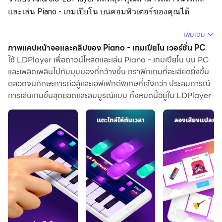
และเล่น Piano - เกมเปียโน บนคอมพิวเตอร์ของคุณได้
การใช้ Piano - เกมเปียโน บนคอมพิวเตอร์ คุณสามารถเรียกดู
เพิ่มเติม
ได้อย่างชัดเจนบนหน้าจอขนาดใหญ่ และการควบคุม
ภาพแคปหน้าจอและคลิปของ Piano - เกมเปียโน เวอร์ชั่น PC
แอปพลิเคชันด้วยเมาส์และคีย์บอร์ดนั้นเร็วกว่าการใช้แป้น
ใช้ LDPlayer เพื่อดาวน์โหลดและเล่น Piano - เกมเปียโน บน PC
และเพลิดเพลินไปกับมุมมองที่กว้างขึ้น กราฟิกเกมที่ละเอียดยิ่งขึ้น
พิมพ์หน้าจอสัมผัสมากและคุณจะไม่ต้องกังวลกับพลังของ
ตลอดจนทักษะการต่อสู้และเอฟเฟกต์พิเศษที่เจ๋งกว่า ประสบการณ์
อุปกรณ์ของคุณเลย
การเล่นเกมขั้นสุดยอดและสมบูรณ์แบบ ทั้งหมดนี้อยู่ใน LDPlayer
ด้วยคุณสมบัติเปิดหลายรายการและการซิงค์ คุณสามารถ
เรียกใช้แอปพลิเคชันและบัญชีหลายรายการบนพีซีของคุณได้
ฟังก์ชันการถ่ายโอนไฟล์ทำให้การแบ่งปันรูปภาพ วิดีโอ และ
ไฟล์เป็นเรื่องง่ายมาก
ดาวน์โหลด Piano - เกมเปียโน และเรียกใช้บนพีซีของคุณ
เพลิดเพลินไปกับหน้าจอขนาดใหญ่และคุณภาพความคมชัด
สูงของเวอร์ชันพีซี!
Piano Crush มีเกมเปียโนจำลองและคีย์บอร์ดเสียงดนตรี