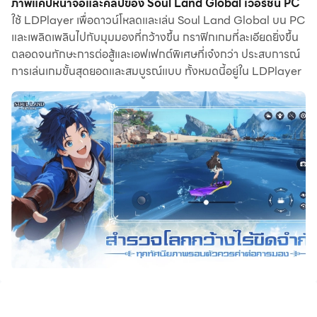
ภาพแคปหน้าจอและคลิปของ Soul Land Global เวอร์ชั่น PC
ใช้ LDPlayer เพื่อดาวน์โหลดและเล่น Soul Land Global บน PC
ข้อดีที่เล่น Soul Land: New World บนพีซีด้วย LDPlayer
และเพลิดเพลินไปกับมุมมองที่กว้างขึ้น กราฟิกเกมที่ละเอียดยิ่งขึ้น
1.การทำงานของเกมที่ดีขึ้น: LDPlayer เป็นโปรแกรมจำลอง
ตลอดจนทักษะการต่อสู้และเอฟเฟกต์พิเศษที่เจ๋งกว่า ประสบการณ์
แอนดรอยด์ที่ฟรี มันสามารถให้ประสิทธิภาพเกมที่ดีขึ้นและ
การเล่นเกมขั้นสุดยอดและสมบูรณ์แบบ ทั้งหมดนี้อยู่ใน LDPlayer
เสถียรขึ้น การเล่นเกม Soul Land: New World บน LDPlayer
จะทำให้คุณสามารถเห็นกราฟิกที่สวยงามได้มากขึ้นบนหน้า
จอขนาดใหญ่ และยังสามารถเล่นเกมได้อย่างราบรื่นและไม่มี
ความล่าช้า
2.สามารถเปิดหลายจอเล่นพร้อมกัน: หากคุณจะเล่น Soul
Land: New World หลายบัญชี การเล่นเกมบน LDPlayer
สามารถเข้าสู่ระบบได้พร้อมกันหลายบัญชีโดยใช้ฟั่งชั่น
LDMultiPlayer เปิดหลายจอ จะช่วยให้คุณไม่ต้องเปลี่ยนบัญชี
บ่อยครั้ง
3.การควบคุมด้วยแป้นพิมพ์และเมาส์: การเล่นเกม Soul Land:
New World บนโทรศัพท์มือถือจะต้องใช้หน้าจอสัมผัส แต่หาก
ใช้ LDPlayer คุณสามารถใช้แป้นพิมพ์และเมาส์เพื่อควบคุม
การเล่นได้ ซึ่งจะทำให้การเล่นเกมดูสมจริงและสะดวกสบาย