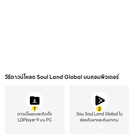
ด้วยการรองรับ FPS สูง หน้า
ใน Soul Land Global ผู้เล่น
จอเกม Soul Land Global จะ
ต้องดำเนินการบ่อยครั้ง เช่น
ราบรื่นขึ้น และการเคลื่อนไหว
การย้ายตัวละคร การเลือก
สอดคล้องกันมากขึ้น ซึ่งช่วย
ทักษะ การต่อสู้ ฯลฯ และแป้น
เพิ่มประสบการณ์การมองเห็น
พิมพ์และเมาส์สามารถให้การ
และความดื่มด่ำในการเล่น
ตอบสนองการดำเนินการที่
Soul Land Global
สะดวกและรวดเร็วยิ่งขึ้น
วิธีดาวน์โหลด Soul Land Global บนคอมพิวเตอร์
1
2
ดาวน์โหลดและติดตั้ง
ป้อน Soul Land Global ใน
LDPlayer 9 บน PC
ช่องค้นหาและค้นหาเกม