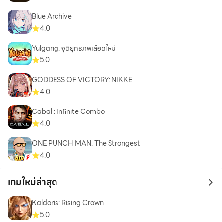
Blue Archive
4.0
Yulgang: จุติยุทธภพเลือดใหม่
5.0
GODDESS OF VICTORY: NIKKE
4.0
Cabal : Infinite Combo
4.0
ONE PUNCH MAN: The Strongest
4.0
เกมใหม่ล่าสุด
to 
Kaldoris: Rising Crown
5.0