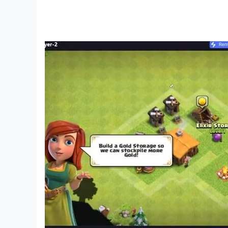
มีคำถามหรือไม่?
เรายินดีรับฟังคำถาม ข้อเสนอแนะ และความคิดเห็น
ติดต่อเราผ่านทาง: support@psvgamestudio.com