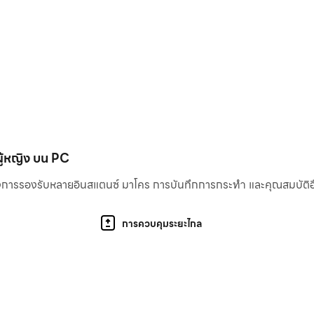
รอบครัว
ผู้หญิง บน PC
ึงการรองรับหลายอินสแตนซ์ มาโคร การบันทึกการกระทำ และคุณสมบัติอื่น 
ผู้เล่นที่โดดเด่นในด้านการพัฒนาเกมมือถือ บริษัทของเรามีความเชี
เองมากกว่า 150 แอปพลิเคชันที่รวบรวมยอดดาวน์โหลดรวมกันกว่า 1 พ
ทั่วโลกจะได้รับการผจญภัยที่น่ายินดี การศึกษา และความบันเทิงเพียงปล
การควบคุมระยะไกล
ficial
/UCwiwio_7ADWv_HmpJIruKwg