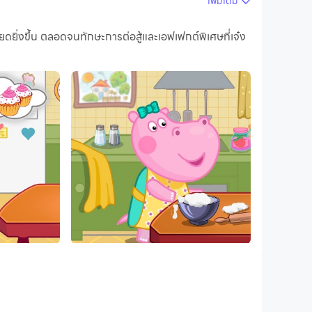
เพิ่มเติม
ยดยิ่งขึ้น ตลอดจนทักษะการต่อสู้และเอฟเฟกต์พิเศษที่เจ๋ง
ดสูงของเวอร์ชันพีซี!
ห้องครัวจะไม่มีวิธีใดในการเล่น แต่การปรุงอาหาร
าหารแพนเค้กเค้กหรือคัพเค้ก? วิธีการปรุงอาหาร
ด้เปิดขึ้นโดยเฉพาะสำหรับพ่อแม่และลูก! เราไม่เพียง
จานสำหรับทุกคน! ห้องครัวของคุณจะสะอาดและปราศจาก
แรกของเกมสนุกสนานดังนั้นการทำอาหารจะนำมาซึ่ง
ต้องและดำเนินการทั้งหมดถูกต้อง สิ่งที่เราทำเค้กคัพ
เราจะตกแต่งจานทั้งหมดให้เป็นรสชาติของเรา! จะ
ะอยู่กับเรา เกมการศึกษาฟรีของเราสำหรับเด็กหญิง