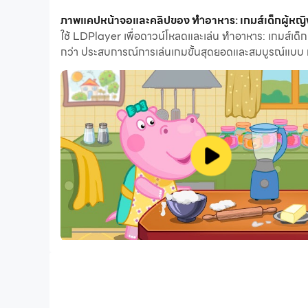
ด้วยคุณสมบัติเปิดหลายรายการและการซิงค์ คุณสาม
ภาพแคปหน้าจอและคลิปของ ทำอาหาร: เกมส์เด็กผู้หญิง 
ใช้ LDPlayer เพื่อดาวน์โหลดและเล่น ทำอาหาร: เกมส์เด็กผ
ฟังก์ชันการถ่ายโอนไฟล์ทำให้การแบ่งปันรูปภาพ วิดีโอ
กว่า ประสบการณ์การเล่นเกมขั้นสุดยอดและสมบูรณ์แบบ ท
ดาวน์โหลด ทำอาหาร: เกมส์เด็กผู้หญิง และเรียกใช้
เด็ก ๆ ชอบที่จะช่วยพ่อแม่ของพวกเขา โดยเฉพาะอย่างย
เป็นกระบวนการที่ซับซ้อนและมักจะจบลงด้วยความยุ่งเ
ทั้งหมดที่โดยไม่ต้องทำทำความสะอาดหลังจากที่? เราม
แต่ปรุงอาหารที่นี่ เราจะเรียนรู้สูตรอาหารที่น่าสน
ความเสียหาย
อีกเกมครอบครัวจะต่ออายุด้วยเกมใหม่ เวลานี้ Chef
ความสนุก! แต่อย่าคิดว่าการทำอาหารนั้นเป็นเรื่องง่าย
เค้กหรือแพนเค้กแต่ละจานมีลักษณะเฉพาะของตัวเอง
ไม่มีข้อ จำกัด เนื่องจากความคิดสร้างสรรค์ของศิลปะ
โรงเรียนสอนทำอาหารของครอบครัวกับฮิปโปกำลังรอคุ