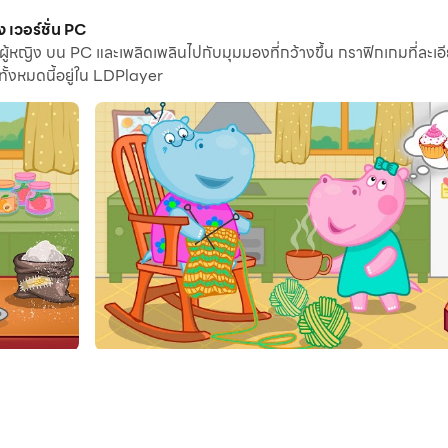
ารถเรียกใช้แอปพลิเคชันและบัญชีหลายรายการบนพีซีของคุณได้
เวอร์ชั่น PC
ู้หญิง บน PC และเพลิดเพลินไปกับมุมมองที่กว้างขึ้น กราฟิกเกมที่ละเอี
 และไฟล์เป็นเรื่องง่ายมาก
ั้งหมดนี้อยู่ใน LDPlayer
บนพีซีของคุณ เพลิดเพลินไปกับหน้าจอขนาดใหญ่และคุณภาพความคมชั
ิ่งพวกเขาต้องการที่จะช่วยในการปรุงอาหาร เมื่อมีการปรุงอาหารใน
หยิงอย่างมากในห้องครัว แต่ถ้าคุณมีความกระตือรือร้นในการปรุงอ
ีทางออก! Home Cooking School กับ Hippo อยากรู้อยากเห็นของเราไ
ใจและวิธีการตกแต่งจานต่างๆ ที่นี่คุณเป็นหัวหน้าเชฟ! ปรุงอาหาร
 Hippo สอนให้คุณและเด็กของคุณปรุงอาหาร แน่นอนว่านี่เป็นครั้ง
 สูตรทั้งหมดเป็นพิเศษดังนั้นคุณจำเป็นต้องผสมส่วนผสมในลำดับที่ถูก
และต้องให้ความสนใจ แต่ในตอนท้ายของการทำอาหารมันจะสนุกมาก 
ของเรา
ณและลูก! มีอารมณ์บวกมากมายพร้อมกับเด็กของคุณ! คอยติดตามแล