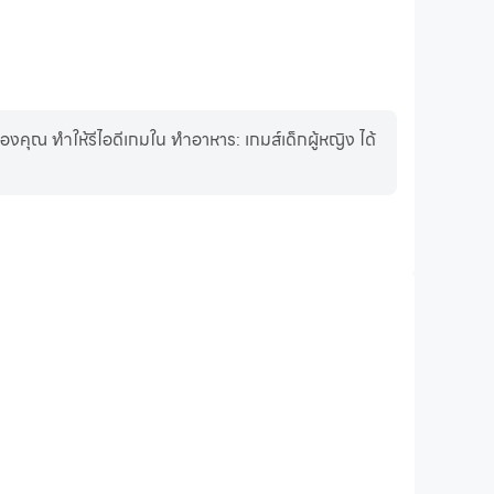
คุณ ทำให้รีไอดีเกมใน ทำอาหาร: เกมส์เด็กผู้หญิง ได้
การบันทึกวิดีโอ
่นเกมของคุณใน ทำอาหาร: เกมส์เด็กผู้หญิง ได้อย่างง่ายดาย
ิคการขับขี่ หรือแบ่งปันประสบการณ์การเล่นเกมและความสำเร็จ
กับผู้เล่นคนอื่น