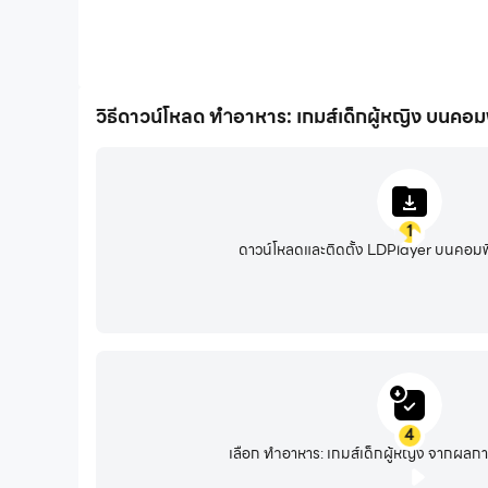
วิธีดาวน์โหลด ทำอาหาร: เกมส์เด็กผู้หญิง บนคอม
1
ดาวน์โหลดและติดตั้ง LDPlayer บนคอมพ
4
เลือก ทำอาหาร: เกมส์เด็กผู้หญิง จากผลกา