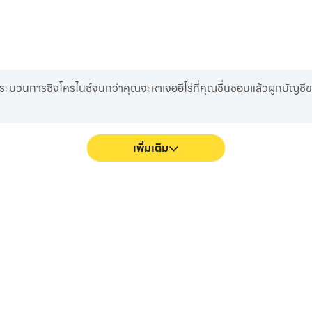
บวนการซิงโครไนซ์จนกว่าคุณจะหาเจอฮีโร่ที่คุณชื่นชอบแล้วผูกบัญชีของ
เพิ่มเติม
ง จะราบรื่นขึ้น และการเคลื่อนไหว
บันทึกประสิทธิภาพและกระบวนการเล
ละความดื่มด่ำในการเล่น ทำอาหาร:
ช่วยในการเรียนรู้และปรับปรุงเทคน