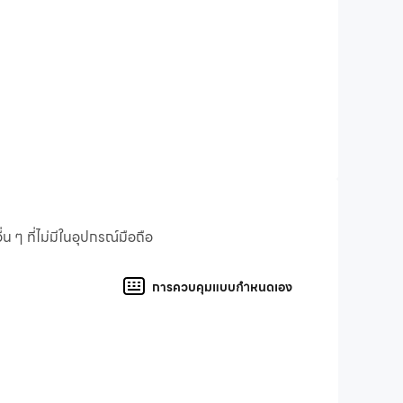
ๆ ที่ไม่มีในอุปกรณ์มือถือ
่ยวชาญในการสร้างเกมที่สนุกสนานและให้ความรู้สำหรับ
ันล้านครั้ง ด้วยทีมงานสร้างสรรค์ที่อุทิศตนเพื่อ
ายนิ้วสัมผัส
การควบคุมแบบกำหนดเอง