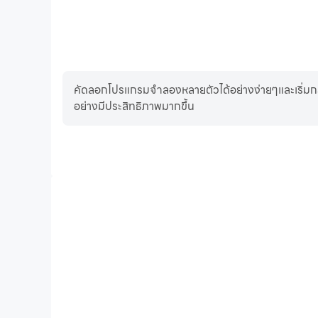
คัดลอกโปรแกรมจำลองหลายตัวได้อย่างง่ายๆและเริ่มกระ
อย่างมีประสิทธิภาพมากขึ้น
FPS สูง
ด้วยการรองรับ FPS สูง หน้าจอเกม ทำอาหาร: เกมส์เด็กผู้หญิ
สอดคล้องกันมากขึ้น ซึ่งช่วยเพิ่มประสบการณ์การมองเห็นแ
เกมส์เด็กผู้หญิง