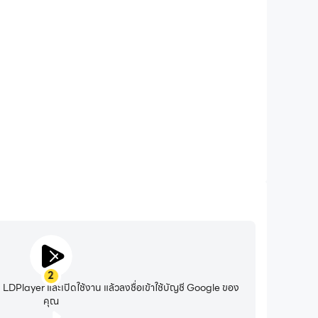
รใช้งานแบตเตอรี่ยาวนานขึ้น
oting บนคอมพิวเตอร์ของคุณ คุณไม่จำเป็นต้องกังวลเกี่ยวกับ
ปกรณ์ร้อนเกินไป สนุกกับการเล่นได้นานเท่าที่คุณต้องการ
2
DPlayer และเปิดใช้งาน แล้วลงชื่อเข้าใช้บัญชี Google ของ
คุณ