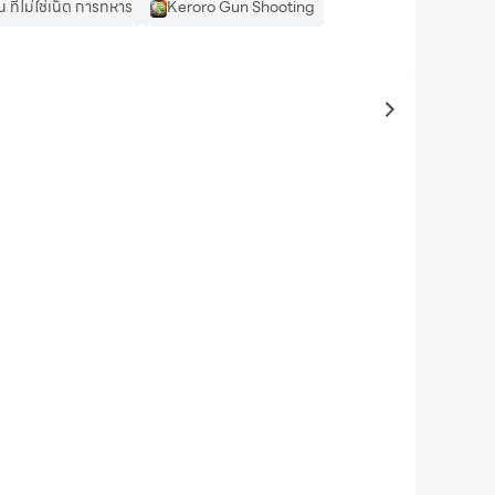
น ที่ไม่ใช่เน็ต การทหาร
Keroro Gun Shooting
to same typ