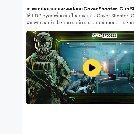
ช่วยเพิ่มความไวของปุ่มและความแม่นยำในการปลดปล่อย
ภาพแคปหน้าจอและคลิปของ Cover Shooter: Gun Sho
ปุ่มเมาส์ที่ซ่อนอยู่ การกดปุ่มอย่างต่อเนื่อง เป็นต้น
ใช้ LDPlayer เพื่อดาวน์โหลดและเล่น Cover Shooter: Gu
พิเศษที่เจ๋งกว่า ประสบการณ์การเล่นเกมขั้นสุดยอดและสม
หากคุณต้องการเล่นเกมด้วยจอยการตรวจจับจอยที่เปิดใช
ครั้ง เริ่มดาวน์โหลดและเล่น Cover Shooter: Gun Sh
Welcome to Cover Shooter Free Fire, a thrilling mo
shoot-outs. Engage in fierce battles against other pl
completely free to play!
Prepare for an exhilarating experience as you delve
weapons, from guns to explosives, to eliminate you
experience that is both accessible to newcomers an
Discover the depth of our game through its multipla
winning strategies to emerge victorious time and ti
your tactical prowess. Challenge AI-controlled enem