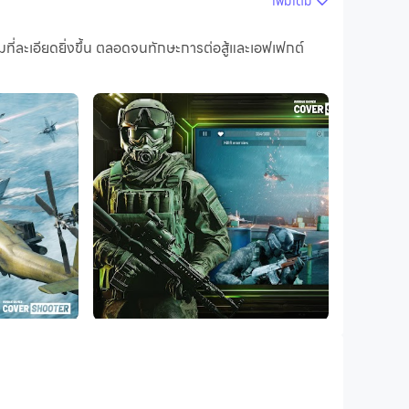
เพิ่มเติม
r ยังกำหนดค่าปุ่มพิเศษให้กับคุณ เช่น ปุ่มถ่ายภาพ
ี่ละเอียดยิ่งขึ้น ตลอดจนทักษะการต่อสู้และเอฟเฟกต์
โร่ของคุณได้อย่างอิสระด้วยการคลิกง่ายๆ เพียงไม่กี่
elf in the intensity of war and heart-pounding
 Call of Duty and Cross Fire. The best part? It's
 in fast-paced shoot-outs, employing an array of
mless gameplay, our game offers a user-friendly
nse confrontations. Master your skills and develop
 allows you to sharpen your abilities and enhance
f for the ultimate test against human opponents.