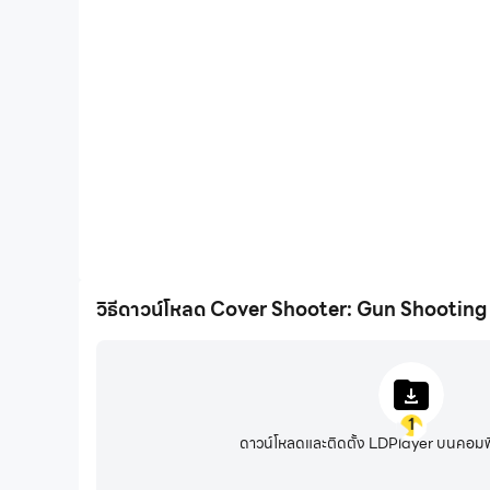
FPS สูง
ด้วยการรองรับ FPS สูง หน้าจอเกม Cover Shooter: Gun 
เคลื่อนไหวสอดคล้องกันมากขึ้น ซึ่งช่วยเพิ่มประสบการณ์กา
Cover Shooter: Gun Shoot
วิธีดาวน์โหลด Cover Shooter: Gun Shooting
1
ดาวน์โหลดและติดตั้ง LDPlayer บนคอมพ