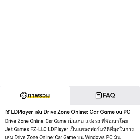
ภาพรวม
FAQ
ใช้ LDPlayer เล่น Drive Zone Online: Car Game บน PC
Drive Zone Online: Car Game เป็นเกม แข่งรถ ที่พัฒนาโดย
Jet Games FZ-LLC LDPlayer เป็นแพลตฟอร์มที่ดีที่สุดในการ
เล่น Drive Zone Online: Car Game บน Windows PC มัน