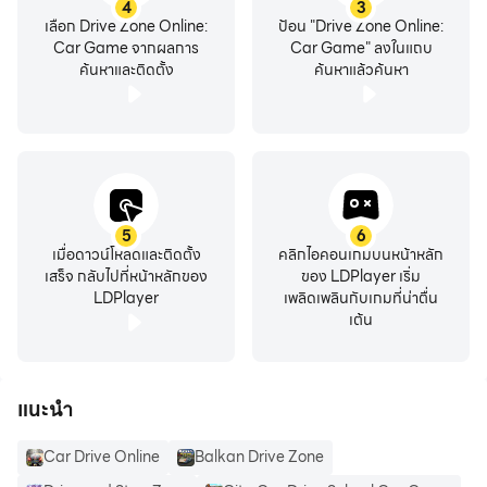
4
3
เลือก Drive Zone Online:
ป้อน "Drive Zone Online:
tiktok.com/@drivezoneonline
Car Game จากผลการ
Car Game" ลงในแถบ
ค้นหาและติดตั้ง
ค้นหาแล้วค้นหา
เข้าร่วมและช่วยด้วยความคิดของคุณในการพัฒนาโครงการ
โดยตอบ, เช่น คำถามต่อไปนี้:
เกมต้องการการจราจรในเมืองหรือตำรวจหรือไม่?
คุณชอบฟิสิกส์การดริฟต์และการขับรถหรือไม่?
คุณกำลังรออะไรอยู่, พนักงานขับรถ.. ยินดีต้อนรับสู่ครอบครัว,
5
6
เมื่อดาวน์โหลดและติดตั้ง
คลิกไอคอนเกมบนหน้าหลัก
เพื่อนใหม่ของคุณในมัลติเพลเยอร์รอคุณอยู่ เริ่มต้นรถของ
เสร็จ กลับไปที่หน้าหลักของ
ของ LDPlayer เริ่ม
คุณและไปเกินขีดจำกัดของ Drive Zone Online!
LDPlayer
เพลิดเพลินกับเกมที่น่าตื่น
เต้น
แนะนำ
Car Drive Online
Balkan Drive Zone