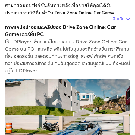
สามารถมอบฟังก์ชันอันทรงพลังเพื่อช่วยให้คุณได้รับ
ประสบการณ์ที่ดื่มด่ำใน Drive Zone Online: Car Game
เพิ่มเติม
เมื่อคุณเล่น Drive Zone Online: Car Game บนคอมพิวเตอร์
ภาพแคปหน้าจอและคลิปของ Drive Zone Online: Car
หากคุณต้องการใช้ตัวควบคุมเกมของคุณเองเพื่อควบคุมเกม
Game เวอร์ชั่น PC
ใช้ LDPlayer เพื่อดาวน์โหลดและเล่น Drive Zone Online: Car
การตรวจจับตัวควบคุมเกมที่เปิดใช้งานโดยอัตโนมัติของ
Game บน PC และเพลิดเพลินไปกับมุมมองที่กว้างขึ้น กราฟิกเกม
LDPlayer สามารถช่วยให้คุณปรับแต่งการควบคุมได้ด้วยการ
ที่ละเอียดยิ่งขึ้น ตลอดจนทักษะการต่อสู้และเอฟเฟกต์พิเศษที่เจ๋ง
คลิกง่ายๆ เพียงไม่กี่ครั้งและเพลิดเพลินไปกับประสบการณ์ที่
กว่า ประสบการณ์การเล่นเกมขั้นสุดยอดและสมบูรณ์แบบ ทั้งหมดนี้
ดื่มด่ำยิ่งขึ้น มัน ฉากการแข่งรถและความท้าทาย
อยู่ใน LDPlayer
ด้วยการสนับสนุนอัตราเฟรมที่สูง การออกแบบสนามแข่งที่
หลากหลายของเกม ภูมิประเทศที่สมบูรณ์ และการ
เปลี่ยนแปลงสภาพแวดล้อมจะมีความสมจริงและละเอียดอ่อน
มากขึ้น
ในเวลาเดียวกัน ฟังก์ชันบันทึกวิดีโอช่วยให้คุณบันทึกการ
แข่งขันและเนื้อหาเกมที่น่าตื่นเต้นและน่าสนใจทั้งหมดได้
อย่างง่ายดาย ซึ่งสะดวกมากสำหรับการแบ่งปันกับเพื่อนหรือ