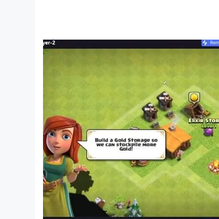
+++++++++++++++++++++++++++++
[Official Channels]
Twitter: @ColorfulStageEN
Facebook: ColorfulStageEN
Instagram: colorful_stage_en
[Official web site]
https://www.colorfulstage.com/
[Requirements]
Android8.0 or above
Snapdragon 845 or above
Minimum 4GB (RAM)