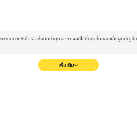
ระบวนการซิงโครไนซ์จนกว่าคุณจะหาเจอฮีโร่ที่คุณชื่นชอบแล้วผูกบัญ
เพิ่มเติม
RFUL STAGE! จะราบรื่นขึ้น และ
บันทึกประสิทธิภาพและกระบวน
การมองเห็นและความดื่มด่ำในการเล่น
ได้อย่างง่ายดาย ช่วยในการเรียนร
STAGE!
เกม