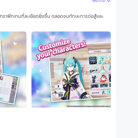
เพิ่มเติม
ิกเกมที่ละเอียดยิ่งขึ้น ตลอดจนทักษะการต่อสู้และ
พความคมชัดสูงของเวอร์ชันพีซี!
les through the power of music.
outh in Shibuya, Tokyo. This song unlocks access to
les through the power of music.