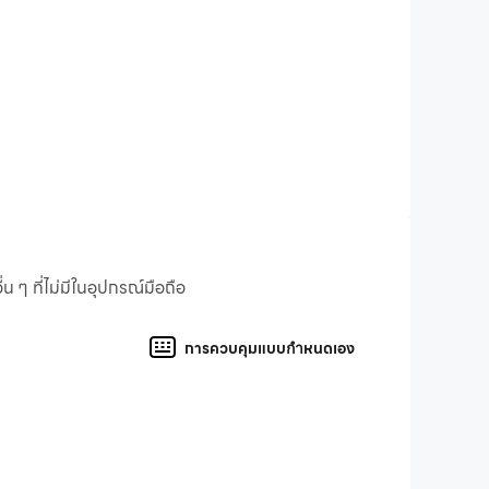
 more skills and reach higher scores.
mize your Avatar and Glow Sticks for the show.
ๆ ที่ไม่มีในอุปกรณ์มือถือ
การควบคุมแบบกำหนดเอง
s to make the performamce even more stunning!