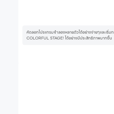
คัดลอกโปรแกรมจำลองหลายตัวได้อย่างง่ายๆและเริ่มก
COLORFUL STAGE! ได้อย่างมีประสิทธิภาพมากขึ้น
FPS สูง
ด้วยการรองรับ FPS สูง หน้าจอเกม HATSUNE MIKU: COLO
การเคลื่อนไหวสอดคล้องกันมากขึ้น ซึ่งช่วยเพิ่มประสบการณ์
HATSUNE MIKU: COLORFUL 