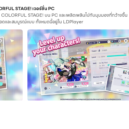
ารถเรียกใช้แอปพลิเคชันและบัญชีหลายรายการบนพีซีของคุณได้
FUL STAGE! เวอร์ชั่น PC
OLORFUL STAGE! บน PC และเพลิดเพลินไปกับมุมมองที่กว้างขึ้น กราฟ
 และไฟล์เป็นเรื่องง่ายมาก
ยอดและสมบูรณ์แบบ ทั้งหมดนี้อยู่ใน LDPlayer
ียกใช้บนพีซีของคุณ เพลิดเพลินไปกับหน้าจอขนาดใหญ่และคุณภา
 and discover a rich cast of characters overcoming their strugg
ntitled” with no melody or lyrics is passed around amongst the y
cover their true emotions and their own song.
well as an original cast of 20 characters overcoming their strugg
ed Story Chapters.