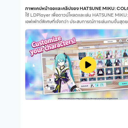
ด้วยคุณสมบัติเปิดหลายรายการและการซิงค์ คุณสาม
ภาพแคปหน้าจอและคลิปของ HATSUNE MIKU: COLOR
ใช้ LDPlayer เพื่อดาวน์โหลดและเล่น HATSUNE MIKU: C
ฟังก์ชันการถ่ายโอนไฟล์ทำให้การแบ่งปันรูปภาพ วิดีโอ
เอฟเฟกต์พิเศษที่เจ๋งกว่า ประสบการณ์การเล่นเกมขั้นสุด
ดาวน์โหลด HATSUNE MIKU: COLORFUL STAGE! และเร
""Find Your Music""
Join Hatsune Miku in her latest mobile rhythm game
*This app contains loot boxes.
[STORY]
Find your true feelings! A mysterious song named “U
“SEKAI” a strange place that allows everyone to dis
Play with Hatsune Miku and her Virtual Friends, as 
[GAME FEATURES]
• Tap, hold, and flick to the rhythm!
• Discover a rich cast of characters with fully voic