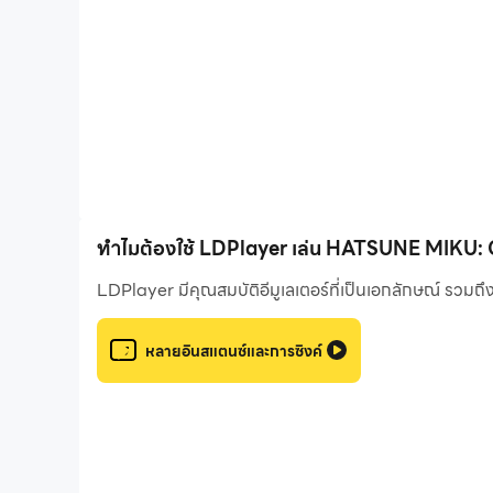
• Easy to Master: 5 difficulty levels to choose from.
• Play on your own or create a room with up to 4 fri
• Collect character cards and customize your band a
• Enjoy Virtual Show, a virtual concert in the comfo
• Dress your band members with a wide variety of 
[MUSIC]
ROKI (Lyrics: mikitoP, Music: mikitoP)
Tell Your World (Lyrics: kz, Music: kz)
ทำไมต้องใช้ LDPlayer เล่น HATSUNE MIKU
BRING IT ON (Lyrics: Reol, Music: Giga)
LDPlayer มีคุณสมบัติอีมูเลเตอร์ที่เป็นเอกลักษณ์ รวมถ
Happy Synthesizer (Lyrics: EasyPop, Music: EasyPo
Melt (Lyrics: ryo, Music: ryo)
Charles (Lyrics: balloon, Music: balloon)
หลายอินสแตนซ์และการซิงค์
and much more!
[VIRTUAL SHOWS]
Enjoy online performances in real time of your favor
Join virtual shows and chat with the community. I