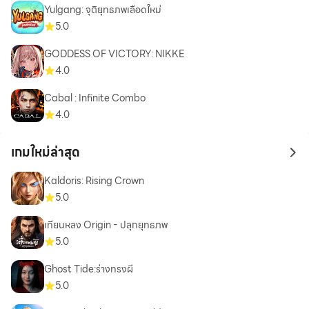
Yulgang: จุติยุทธภพเลือดใหม่
5.0
GODDESS OF VICTORY: NIKKE
4.0
Cabal : Infinite Combo
4.0
เกมใหม่ล่าสุด
to 
Kaldoris: Rising Crown
5.0
เทียนหลง Origin - ปลุกยุทธภพ
5.0
Ghost Tide:ร่างทรงผี
5.0