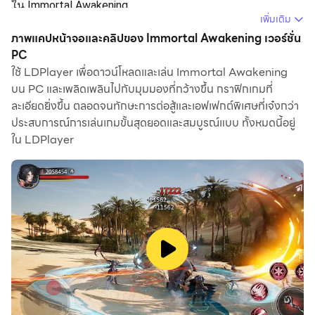
ใน Immortal Awakening
เพิ่มเติม
เมื่อคุณเล่น Immortal Awakening บนคอมพิวเตอร์ ในฐานะผู้
ภาพแคปหน้าจอและคลิปของ Immortal Awakening เวอร์ชั่น
เล่นครั้งแรกที่ต้องการเปิดบัญชีใหม่ ฟังก์ชันเปิดหลายตัวและ
PC
ใช้ LDPlayer เพื่อดาวน์โหลดและเล่น Immortal Awakening
ซิงโครไนเซอร์มีประโยชน์มากสำหรับการจับรางวัลครั้งแรก
บน PC และเพลิดเพลินไปกับมุมมองที่กว้างขึ้น กราฟิกเกมที่
คุณสามารถใช้มันเพื่อคัดลอกโปรแกรมจำลองหลายตัวและ
ละเอียดยิ่งขึ้น ตลอดจนทักษะการต่อสู้และเอฟเฟกต์พิเศษที่เจ๋งกว่า
เริ่มกระบวนการซิงโครไนซ์ ผูกบัญชีของคุณจนกว่าคุณจะจั่ว
ประสบการณ์การเล่นเกมขั้นสุดยอดและสมบูรณ์แบบ ทั้งหมดนี้อยู่
ฮีโร่ที่คุณชื่นชอบ
ใน LDPlayer
นอกจากนี้ การบันทึกแอคชั่นยังเป็นตัวเลือกที่ยอดเยี่ยม
สำหรับเกมที่ต้องการให้คุณเพิ่มเลเวลและทำงานให้สำเร็จ!
เรียกใช้ตัวซิงโครไนซ์และบันทึกการกระทำของคุณ จากนั้น
ทำซ้ำการกระทำของอินสแตนซ์หลักแบบเรียลไทม์ ด้วยการ
ทำเช่นนี้ คุณสามารถเรียกใช้ 2 บัญชีขึ้นไปพร้อมกันได้ คุณ
สามารถรับฮีโร่ที่คุณต้องการก่อนใครได้ตลอดเวลา! ต้อง
ขอบคุณการวางไข่ที่เร็วขึ้นและการอัญเชิญที่ใช้เวลาน้อยลง!
เริ่มดาวน์โหลดและเล่น Immortal Awakening บน
คอมพิวเตอร์ของคุณทันที!