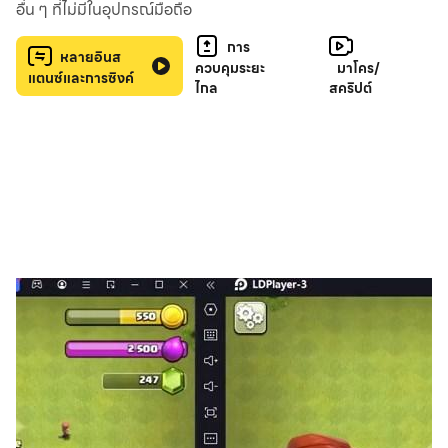
อื่น ๆ ที่ไม่มีในอุปกรณ์มือถือ
ศัตรูเลือดในศึก PVP
การ
หลายอินส
ควบคุมระยะ
มาโคร/
ในสังเวียนดึกดำบรรพ์ ผู้ชนะจะได้ทุกอย่าง! ทำทุกวิถีทางใน
แตนซ์และการซิงค์
ไกล
สคริปต์
การขยี้ศัตรู!
- หลบหลีกการโจมตีจากฝ่ายตรงข้าม
- ใช้คอมโบสกิลอย่างชาญฉลาด
- ปลดปล่อยพลังสูงสุดของท่าน
- 1 ต่อ 1 5 ต่อ 5 GVSG ทุกอย่างที่ท่านจินตนาการ
เก็บวิญญาณในสมรภูมิ
สังหารมอนสเตอร์ศัตรูเบื้องหน้า! เคลียร์สมรภูมิเพื่อรับ
เกียรติยศที่ท่านไขว่คว้า
- ฟันไม่เลี้ยง! ชัยชนะ 1 ต่อพันสุดระทึก
- มหกรรมส่วนผสมสกิล AOE
- EXP มากมายที่จะช่วยให้ท่านเพิ่มเลเวลแบบพุ่งกระฉูด
ใช้เวทมนตร์สร้างผู้กล้าของท่านเอง