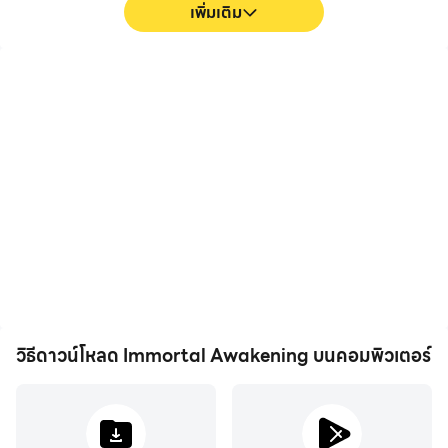
เพิ่มเติม
FPS สูง
แป้นพิมพ์และเมาส์
ด้วยการรองรับ FPS สูง หน้า
ใน Immortal Awakening ผู้
จอเกม Immortal
เล่นต้องดำเนินการบ่อยครั้ง
Awakening จะราบรื่นขึ้น และ
เช่น การย้ายตัวละคร การเลือก
การเคลื่อนไหวสอดคล้องกัน
ทักษะ การต่อสู้ ฯลฯ และแป้น
มากขึ้น ซึ่งช่วยเพิ่ม
พิมพ์และเมาส์สามารถให้การ
ประสบการณ์การมองเห็นและ
ตอบสนองการดำเนินการที่
ความดื่มด่ำในการเล่น
สะดวกและรวดเร็วยิ่งขึ้น
Immortal Awakening
วิธีดาวน์โหลด Immortal Awakening บนคอมพิวเตอร์