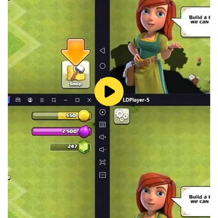
แสดงภูมิปัญญาและเอาชนะเพื่อนของท่าน! ใช้กลยุทธ์ในการ
สร้างตัวละครของท่านจากศูนย์
- ปรับแต่งตั้งแต่หัวถึงเท้า
- คิดค้นกลยุทธ์การสร้างของท่านเอง
- ทุกตัวละครมีเอกลักษณ์เฉพาะตัว
ออกล่าในโลกแห่งหายนะ
ในโลกแห่งหายนะ จะเป็นผู้ล่าหรือถูกล่า? จับสิ่งมีชีวิตอมตะ
ไม่ว่าจะเป็นเทพหรือปีศาจ!
- เนื้อเรื่องภูมิหลังสุดหักมุม
- การออกแบบงานศิลป์ที่น่าประทับใจ
- อย่าเป็นผู้เล่าตำนาน แต่จงเป็นตำนานให้เล่า