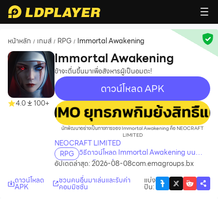
หน้าหลัก
เกมส์
RPG
Immortal Awakening
/
/
/
Immortal Awakening
ข้าจะตื่นขึ้นมาเพื่อสังหารผู้เป็นอมตะ!
ดาวน์โหลด APK
4.0
100+
recommend
นักพัฒนาอย่างเป็นทางการของ Immortal Awakening คือ NEOCRAFT
LIMITED
NEOCRAFT LIMITED
วิธีดาวน์โหลด Immortal Awakening บน
RPG
คอมพิวเตอร์
อัปเดตล่าสุด: 2026-08-08
com.emagroups.bx
ดาวน์โหลด
ชวนคนอื่นมาเล่นและรับค่า
แบ่ง
APK
คอมมิชชั่น
ปัน
: