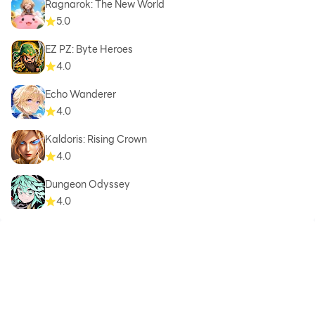
Ragnarok: The New World
5.0
EZ PZ: Byte Heroes
4.0
Echo Wanderer
4.0
Kaldoris: Rising Crown
4.0
Dungeon Odyssey
4.0