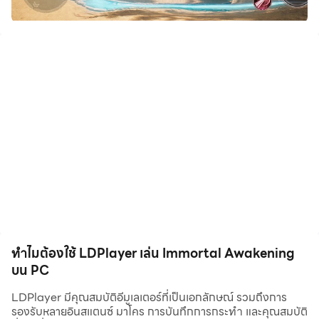
ติดตามเราเพื่อรับข้อมูลและรางวัลเพิ่มเติม:
Discord: https://discord.gg/R9JNBuzu4T
Facebook:
https://www.facebook.com/ImmortalAwakeningOfficial
สงครามอมตะระหว่างเทพและปีศาจทำลายบ้านเกิดของเรา
ผู้ปลุกพลังที่ได้รับพรจากที่พำนักสุดท้ายของมนุษย์จะกอบกู้
โลกจากการล่มสลายครั้งใหญ่ได้หรือไม่?
สังหารบอสจากฝันร้าย
ท้าทายบอสขั้นสูงในดันเจี้ยน PVE นับไม่ถ้วน! พิชิตไอเท็มใน
ตำนานด้วยความกล้าหาญและทักษะของท่าน!
- ดันเจี้ยน PVE ที่ออกแบบมาอย่างมียุทธศาสตร์
ทำไมต้องใช้ LDPlayer เล่น Immortal Awakening
- บอสต่างๆ ที่มาพร้องเซ็ตสกิลสุดพิเศษ
บน PC
- คว้าชัยชนะและอื่นๆ
- ให้เซ็ตอุปกรณ์ในตำนาน
LDPlayer มีคุณสมบัติอีมูเลเตอร์ที่เป็นเอกลักษณ์ รวมถึงการ
รองรับหลายอินสแตนซ์ มาโคร การบันทึกการกระทำ และคุณสมบัติ
- วันสิ้นโลกยังมาไม่ถึง