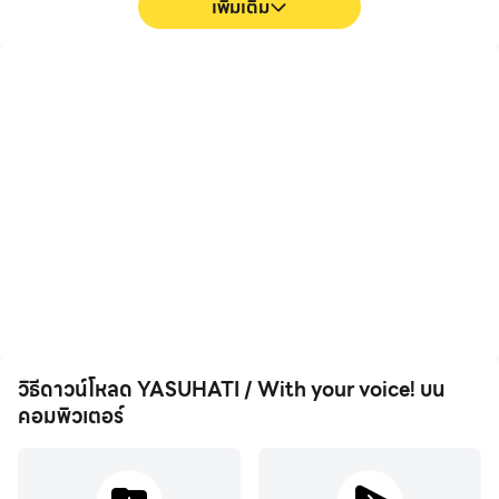
เพิ่มเติม
FPS สูง
การบันทึกวิดีโอ
ด้วยการรองรับ FPS สูง หน้า
บันทึกประสิทธิภาพและ
จอเกม YASUHATI / With
กระบวนการเล่นเกมของคุณ
your voice! จะราบรื่นขึ้น และ
ใน YASUHATI / With your
การเคลื่อนไหวสอดคล้องกัน
voice! ได้อย่างง่ายดาย ช่วย
มากขึ้น ซึ่งช่วยเพิ่ม
ในการเรียนรู้และปรับปรุง
ประสบการณ์การมองเห็นและ
เทคนิคการขับขี่ หรือแบ่งปัน
ความดื่มด่ำในการเล่น
ประสบการณ์การเล่นเกมและ
YASUHATI / With your
ความสำเร็จกับผู้เล่นคนอื่น
voice!
วิธีดาวน์โหลด YASUHATI / With your voice! บน
คอมพิวเตอร์