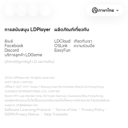
ภาษาไทย
การสนับสนุน LDPlayer
ผลิตภัณฑ์
เกี่ยวกับ
อีเมล์
LDCloud
เกี่ยวกับเรา
Facebook
OSLink
ความร่วมมือ
Discord
EasyFun
บริการลูกค้า LDGame
(จัดการปัญหาบัญชี LD และการเติม)
2026 LDPlayer.net. All rights reserved.
JUST OKAY LIMITED
Office F, 12/F, YHC Tower, 1 Sheung Yuet Rd, Kowloon Bay, KLN, Hong Kong
XUANZHI INTERNATIONAL CO., LIMITED
Room 1911, Lee Garden One, 33 Hysan Avenue, Causeway Bay, Hong Kong
แอปพลิเคชันเกมบนเว็บไซต์นี้รวบรวมจากอินเทอร์เน็ตทั้งหมด หากมีการละเมิด โปรดติดต่ออีเมล:
support_th@ldplayer.net
Software Licensing Protocol
Terms of Use
Privacy Policy
GDPR Privacy Notice
Help Translate