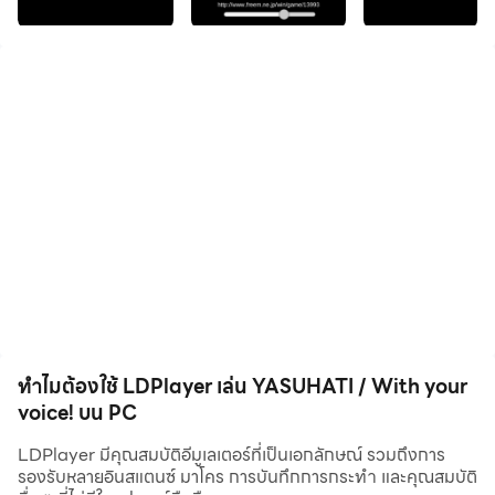
"YASUHATI" เป็นวลีมหัศจรรย์... อย่าปล่อยให้จังหวะที่ 8 หยุด!
คุณชอบพูดคุยกับเพื่อนไหม เวลาพูดคุยจะยิ่งน่าตื่นเต้นยิ่งขึ้น!
คุณสามารถเล่นด้วยเสียงของคุณ
เสียงเล็ก: เพื่อก้าวไปข้างหน้า
เสียงดัง: กระโดด
เสียงที่ใหญ่ขึ้น: กระโดดสูง
ร้องเพลง, เรียกคำศัพท์เฉพาะ, ทำสด, อ่านออกเสียงเรื่องราว
....
โปรดลองเล่นตามสไตล์ของคุณเอง!
ทำไมต้องใช้ LDPlayer เล่น YASUHATI / With your
voice! บน PC
วิดีโอถ่ายทอดสดเกมของทุกคนก็สนุกเช่นกัน ดังนั้นโปรด
LDPlayer มีคุณสมบัติอีมูเลเตอร์ที่เป็นเอกลักษณ์ รวมถึงการ
ค้นหาบน SNS และเพลิดเพลินกับวิดีโอ!
รองรับหลายอินสแตนซ์ มาโคร การบันทึกการกระทำ และคุณสมบัติ