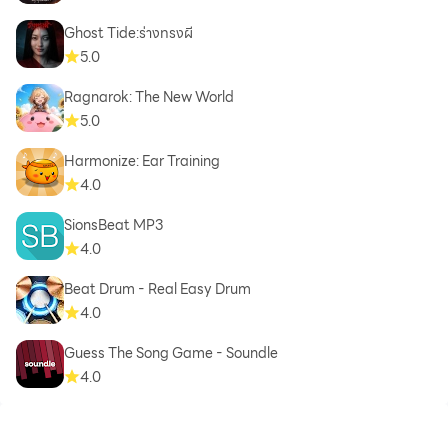
Ghost Tide:ร่างทรงผี
5.0
Ragnarok: The New World
5.0
Harmonize: Ear Training
4.0
SionsBeat MP3
4.0
Beat Drum - Real Easy Drum
4.0
Guess The Song Game - Soundle
4.0