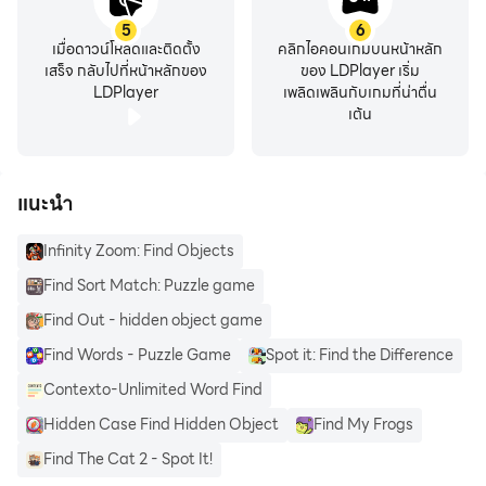
Snapchat.
5
6
* Quickly identify songs from your Home Screen using the
เมื่อดาวน์โหลดและติดตั้ง
คลิกไอคอนเกมบนหน้าหลัก
Shazam Widget.
เสร็จ กลับไปที่หน้าหลักของ
ของ LDPlayer เริ่ม
* Turn on Auto Shazam to search for more than one song,
LDPlayer
เพลิดเพลินกับเกมที่น่าตื่น
เต้น
even when you leave the app.
CONNECT WITH YOUR MUSIC
แนะนำ
* Open any song directly in your preferred music streaming
Infinity Zoom: Find Objects
app: Apple Music, Spotify, Youtube Music, Amazon Music &
Find Sort Match: Puzzle game
Deezer.
* Automatically add songs you discovered to Apple Music
Find Out - hidden object game
or Spotify (requires connection with your account).
Find Words - Puzzle Game
Spot it: Find the Difference
* Share songs with friends through Snapchat, Facebook,
Contexto-Unlimited Word Find
WhatsApp, Instagram, and X (Twitter).
Hidden Case Find Hidden Object
Find My Frogs
* Follow along with real-time, karaoke-style lyrics.
* Watch music videos from Apple Music or Youtube.
Find The Cat 2 - Spot It!
* Unlock extra content from artists around the world.