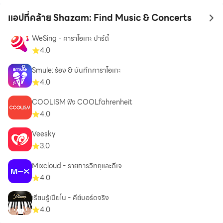
* See what’s trending locally and globally with Shazam
แอปที่คล้าย Shazam: Find Music & Concerts
to 
Charts.
* Enable the Dark theme.
WeSing - คาราโอเกะ ปาร์ตี้
4.0
Optional App Permission
Smule: ร้อง & บันทึกคาราโอเกะ
4.0
* Microphone: To identify a song that’s playing around you
COOLISM ฟัง COOLfahrenheit
when you tap to Shazam.
4.0
* Location: To show you where your songs were identified,
display upcoming events in your area, and improve the
Veesky
quality of the service.
3.0
* Notification: To send you notifications that are
Mixcloud - รายการวิทยุและดีเจ
personalized based on your Shazam activity.
4.0
* Share Screen: To identify a song playing when connected
to headphones by temporarily accessing your device’s
เรียนรู้เปียโน - คีย์บอร์ดจริง
audio output.
4.0