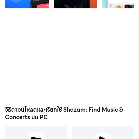
What's that song? Shazam will instantly identify music
playing around you or in apps like TikTok, Instagram,
YouTube & Snapchat. Discover concerts near you, song
lyrics, videos & more. With tens of millions of daily users,
Shazam is trusted by music lovers worldwide.
Shazam has thousands of five star reviews and is a top
rated music app.
"Shazam is a gift... a game changer" - Pharrell Williams, GQ
"I don't know how we ever survived before Shazam" -
Marshmello
“Shazam is a kind of magic… You hear a song, hold your
วิธีดาวน์โหลดและเรียกใช้ Shazam: Find Music &
phone up like a wand and it tells you exactly what song it
Concerts บน PC
is, who sang it and lets you add it to your playlist or share it
to your social media… How is that not magic?!” - Calum
Scott