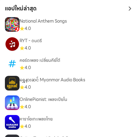
You can use Shazam even without providing consent to any
แอปใหม่ล่าสุด
to 
of the above optional app permissions. However, some
National Anthem Songs
features of the service may not be available.
4.0
Availability and features may vary by country.
RYT - ดนตรี
For more information on Shazam's privacy practices, please
4.0
read the Privacy Policy, available at:
คอร์ดเพลง เปลี่ยนคีย์ได้
https://www.apple.com/legal/privacy/.
4.0
Find out more and get support from AppleCare at:
https://support.apple.com/guide/shazam/welcome
ရွှေနားဆင် Myanmar Audio Books
4.0
OnlinePianist: เพลงเปียโน
4.0
คาราโอเกะเพลงไทย
4.0