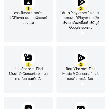
1
2
WHY YOU'LL LOVE IT
ดาวน์โหลดและติดตั้ง
ค้นหา Play Store ในแอประ
LDPlayer บนคอมพิวเตอร์
บบของ LDPlayer และเปิด
* Identify music in an instant.
ของคุณ
ใช้งาน แล้วลงชื่อเข้าใช้บัญชี
Google ของคุณ
* Recognize songs even when you're offline, using
headphones or on a different app.
* Discover live music shows near you from your favorite
artists or through curated recommendations.
* Revisit your music discovery history in your library
anytime.
4
3
* Get recommended songs and playlists similar to those
เลือก Shazam: Find
ป้อน "Shazam: Find
you’ve discovered.
Music & Concerts จากผล
Music & Concerts" ลงใน
การค้นหาและติดตั้ง
แถบค้นหาแล้วค้นหา
USE SHAZAM ANYWHERE, ANY TIME
* Use your Notification Bar or add Quicktile to identify
music in any app like Instagram, Youtube, TikTok, and