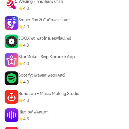
WeSing - คาราโอเกะ ปาร์ตี้
4.0
⭐ รองรับ 30 ภาษา
Smule: ร้อง & บันทึกคาราโอเกะ
4.0
⭐ เรียกดูและเล่นเพลงของคุณตามเพลง อัลบั้ม ศิลปิน เพลย์ลิ
สต์ ประเภท
JOOX ฟังเพลงไทย, ออฟไลน์, ฟรี
4.0
⭐ เพลย์ลิสต์อัตโนมัติอัจฉริยะ - เล่นล่าสุด / เล่นสูงสุด /
StarMaker: Sing Karaoke App
ประวัติ รองรับเพลย์ลิสต์อย่างเต็มที่ & สร้างเพลย์ลิสต์ของคุณ
4.0
เองได้ทุกที่
Spotify: เพลงและพอดแคสต์
เรากำลังพยายามอย่างเต็มที่เพื่อให้คุณได้รับประสบการณ์
4.0
การใช้งานที่ดีที่สุด จนถึงตอนนี้ยังเป็นรุ่นเบต้า - การแก้ไขข้อ
BandLab – Music Making Studio
บกพร่อง (ถ้ามี) และคุณสมบัติอื่น ๆ อยู่ในระหว่างดำเนินการ
4.0
เสียงเอฟเฟคสนุกๆ
4.3
ไม่ว่าในกรณีใด คุณพบหรือสังเกตเห็นข้อบกพร่อง/ข้อขัดข้อง
ใด ๆ โปรดรายงานโดยส่งอีเมลถึงเรา เราจะตอบกลับหรือ