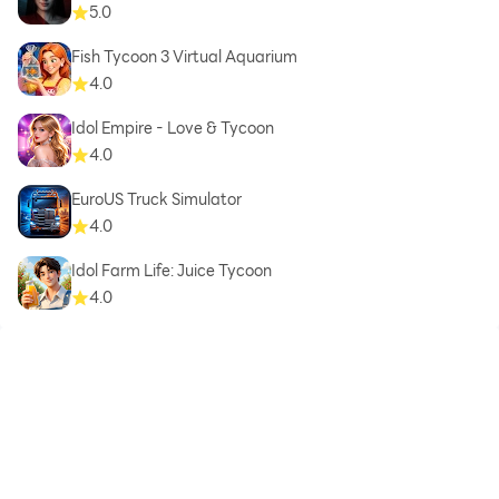
5.0
Fish Tycoon 3 Virtual Aquarium
4.0
Idol Empire - Love & Tycoon
4.0
EuroUS Truck Simulator
4.0
Idol Farm Life: Juice Tycoon
4.0