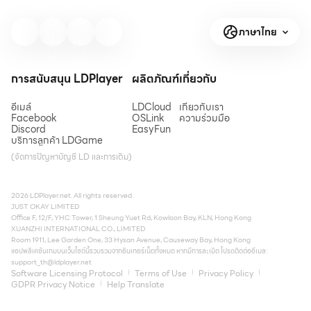
ภาษาไทย
การสนับสนุน LDPlayer
ผลิตภัณฑ์
เกี่ยวกับ
อีเมล์
LDCloud
เกี่ยวกับเรา
Facebook
OSLink
ความร่วมมือ
Discord
EasyFun
บริการลูกค้า LDGame
(จัดการปัญหาบัญชี LD และการเติม)
2026 LDPlayer.net. All rights reserved.
JUST OKAY LIMITED
Office F, 12/F, YHC Tower, 1 Sheung Yuet Rd, Kowloon Bay, KLN, Hong Kong
XUANZHI INTERNATIONAL CO., LIMITED
Room 1911, Lee Garden One, 33 Hysan Avenue, Causeway Bay, Hong Kong
แอปพลิเคชันเกมบนเว็บไซต์นี้รวบรวมจากอินเทอร์เน็ตทั้งหมด หากมีการละเมิด โปรดติดต่ออีเมล:
support_th@ldplayer.net
Software Licensing Protocol
Terms of Use
Privacy Policy
GDPR Privacy Notice
Help Translate