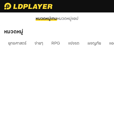
หมวดหมู่เกม
หมวดหมู่แอป
หมวดหมู่
ยุทธศาสตร์
ง่ายๆ
RPG
แข่งรถ
ผจญภัย
แอ