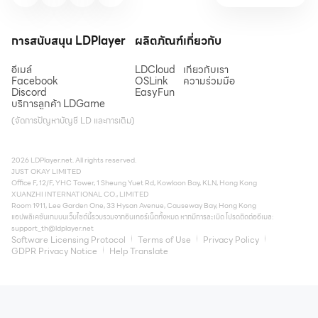
การสนับสนุน LDPlayer
ผลิตภัณฑ์
เกี่ยวกับ
อีเมล์
LDCloud
เกี่ยวกับเรา
Facebook
OSLink
ความร่วมมือ
Discord
EasyFun
บริการลูกค้า LDGame
(จัดการปัญหาบัญชี LD และการเติม)
2026 LDPlayer.net. All rights reserved.
JUST OKAY LIMITED
Office F, 12/F, YHC Tower, 1 Sheung Yuet Rd, Kowloon Bay, KLN, Hong Kong
XUANZHI INTERNATIONAL CO., LIMITED
Room 1911, Lee Garden One, 33 Hysan Avenue, Causeway Bay, Hong Kong
แอปพลิเคชันเกมบนเว็บไซต์นี้รวบรวมจากอินเทอร์เน็ตทั้งหมด หากมีการละเมิด โปรดติดต่ออีเมล:
support_th@ldplayer.net
Software Licensing Protocol
Terms of Use
Privacy Policy
GDPR Privacy Notice
Help Translate