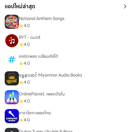
แอปใหม่ล่าสุด
to 
National Anthem Songs
4.0
RYT - ดนตรี
4.0
คอร์ดเพลง เปลี่ยนคีย์ได้
4.0
ရွှေနားဆင် Myanmar Audio Books
4.0
OnlinePianist: เพลงเปียโน
4.0
คาราโอเกะเพลงไทย
4.0
Guitar Tuner, Ukulele & Bass