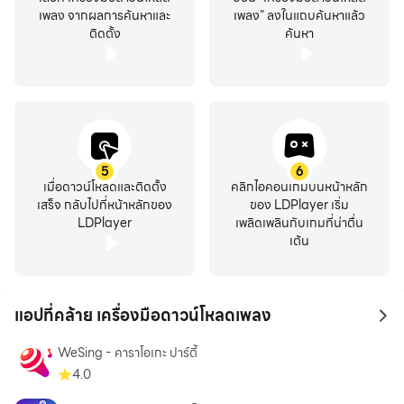
เพลง จากผลการค้นหาและ
เพลง" ลงในแถบค้นหาแล้ว
ติดตั้ง
ค้นหา
5
6
เมื่อดาวน์โหลดและติดตั้ง
คลิกไอคอนเกมบนหน้าหลัก
เสร็จ กลับไปที่หน้าหลักของ
ของ LDPlayer เริ่ม
LDPlayer
เพลิดเพลินกับเกมที่น่าตื่น
เต้น
แอปที่คล้าย เครื่องมือดาวน์โหลดเพลง
to 
WeSing - คาราโอเกะ ปาร์ตี้
4.0