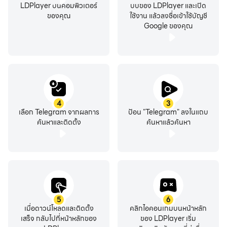
SECURE: We made it our mission to provide the best
LDPlayer บนคอมพิวเตอร์
บบของ LDPlayer และเปิด
ของคุณ
ใช้งาน แล้วลงชื่อเข้าใช้บัญชี
security combined with ease of use. Everything on
Google ของคุณ
Telegram, including chats, groups, media, etc. is encrypted
using a combination of 256-bit symmetric AES encryption,
2048-bit RSA encryption, and Diffie–Hellman secure key
exchange.
100% FREE & OPEN: Telegram has a fully documented and
4
3
free API for developers, open source apps and verifiable
เลือก Telegram จากผลการ
ป้อน "Telegram" ลงในแถบ
builds to prove the app you download is built from the
ค้นหาและติดตั้ง
ค้นหาแล้วค้นหา
exact same source code that is published.
POWERFUL: You can create group chats with up to
200,000 members, share large videos, documents of any
type (.DOCX, .MP3, .ZIP, etc.) up to 2 GB each, and even
5
6
set up bots for specific tasks. Telegram is the perfect
เมื่อดาวน์โหลดและติดตั้ง
คลิกไอคอนเกมบนหน้าหลัก
tool for hosting online communities and coordinating
เสร็จ กลับไปที่หน้าหลักของ
ของ LDPlayer เริ่ม
teamwork.