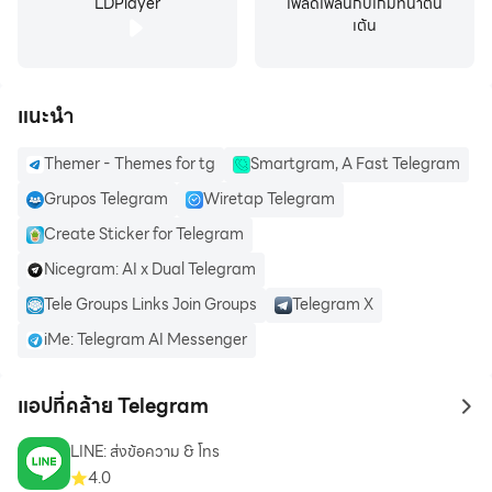
LDPlayer
เพลิดเพลินกับเกมที่น่าตื่น
เต้น
RELIABLE: Built to deliver your messages using as little
data as possible, Telegram is the most reliable messaging
แนะนำ
system ever made. It works even on the weakest mobile
connections.
Themer - Themes for tg
Smartgram, A Fast Telegram
Grupos Telegram
Wiretap Telegram
FUN: Telegram has powerful photo and video editing tools,
animated stickers and emoji, fully customizable themes to
Create Sticker for Telegram
change the appearance of your app, and an open
Nicegram: AI x Dual Telegram
sticker/GIF platform to cater to all your expressive needs.
Tele Groups Links Join Groups
Telegram X
iMe: Telegram AI Messenger
SIMPLE: While providing an unprecedented array of
features, we take great care to keep the interface clean.
Telegram is so simple you already know how to use it.
แอปที่คล้าย Telegram
to 
LINE: ส่งข้อความ & โทร
PRIVATE: We take your privacy seriously and will never give
4.0
any third parties access to your data. You can delete any