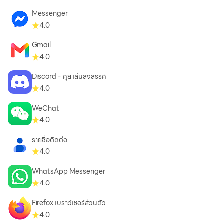
message you ever sent or received for both sides, at any
Messenger
time and without a trace. Telegram will never use your data
4.0
to show you ads.
Gmail
4.0
For those interested in maximum privacy, Telegram offers
Secret Chats. Secret Chat messages can be programmed
Discord - คุย เล่นสังสรรค์
to self-destruct automatically from both participating
4.0
devices. This way you can send all types of disappearing
WeChat
content — messages, photos, videos, and even files.
4.0
Secret Chats use End-to-End Encryption to ensure that a
message can only be read by its intended recipient.
รายชื่อติดต่อ
4.0
We keep expanding the boundaries of what you can do
WhatsApp Messenger
with a messaging app. Don’t wait years for older
4.0
messengers to catch up with Telegram — join the
revolution today.
Firefox เบราว์เซอร์ส่วนตัว
4.0