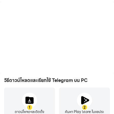
apps in the world with over 1 billion active users.
FAST: Telegram is the fastest messaging app on the
market, connecting people via a unique, distributed
network of data centers around the globe.
SYNCED: You can access your messages from all your
phones, tablets and computers at once. Telegram apps are
standalone, so you don’t need to keep your phone
connected. Start typing on one device and finish the
message from another. Never lose your data again.
วิธีดาวน์โหลดและเรียกใช้ Telegram บน PC
UNLIMITED: You can send media and files, without any
limits on their type and size. Your entire chat history will
require no disk space on your device, and will be securely
stored in the Telegram cloud for as long as you need it.
1
2
ดาวน์โหลดและติดตั้ง
ค้นหา Play Store ในแอประ