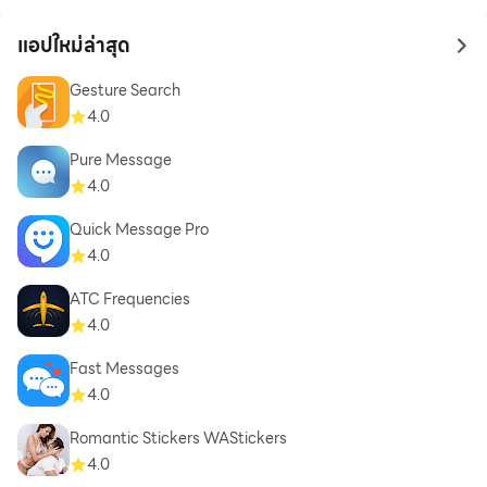
แอปใหม่ล่าสุด
to 
Gesture Search
4.0
Pure Message
4.0
Quick Message Pro
4.0
ATC Frequencies
4.0
Fast Messages
4.0
Romantic Stickers WAStickers
4.0