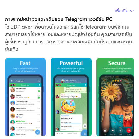
การใช้ Telegram บนคอมพิวเตอร์ คุณสามารถเรียกดูได้อย่าง
เพิ่มเติม
ชัดเจนบนหน้าจอขนาดใหญ่ และการควบคุมแอปพลิเคชัน
ภาพแคปหน้าจอและคลิปของ Telegram เวอร์ชั่น PC
ด้วยเมาส์และคีย์บอร์ดนั้นเร็วกว่าการใช้แป้นพิมพ์หน้าจอ
ใช้ LDPlayer เพื่อดาวน์โหลดและเรียกใช้ Telegram บนพีซี คุณ
สามารถเรียกใช้หลายแอปและหลายบัญชีพร้อมกัน คุณสามารถเป็น
สัมผัสมากและคุณจะไม่ต้องกังวลกับพลังของอุปกรณ์ของคุณ
ผู้เชี่ยวชาญด้านการบริหารเวลาและเพลิดเพลินกับทั้งงานและความ
เลย
บันเทิง
ด้วยคุณสมบัติเปิดหลายรายการและการซิงค์ คุณสามารถ
เรียกใช้แอปพลิเคชันและบัญชีหลายรายการบนพีซีของคุณได้
ฟังก์ชันการถ่ายโอนไฟล์ทำให้การแบ่งปันรูปภาพ วิดีโอ และ
ไฟล์เป็นเรื่องง่ายมาก
ดาวน์โหลด Telegram และเรียกใช้บนพีซีของคุณ เพลิดเพลิน
ไปกับหน้าจอขนาดใหญ่และคุณภาพความคมชัดสูงของ
เวอร์ชันพีซี!
Pure instant messaging — simple, fast, secure, and synced
across all your devices. One of the top 5 most downloaded