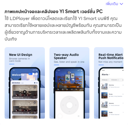
เพิ่มเติม
การใช้ YI Smart บนคอมพิวเตอร์ คุณสามารถเรียกดูได้อย่าง
ภาพแคปหน้าจอและคลิปของ YI Smart เวอร์ชั่น PC
ชัดเจนบนหน้าจอขนาดใหญ่ และการควบคุมแอปพลิเคชัน
ใช้ LDPlayer เพื่อดาวน์โหลดและเรียกใช้ YI Smart บนพีซี คุณ
สามารถเรียกใช้หลายแอปและหลายบัญชีพร้อมกัน คุณสามารถเป็น
ด้วยเมาส์และคีย์บอร์ดนั้นเร็วกว่าการใช้แป้นพิมพ์หน้าจอ
ผู้เชี่ยวชาญด้านการบริหารเวลาและเพลิดเพลินกับทั้งงานและความ
สัมผัสมากและคุณจะไม่ต้องกังวลกับพลังของอุปกรณ์ของคุณ
บันเทิง
เลย
ด้วยคุณสมบัติเปิดหลายรายการและการซิงค์ คุณสามารถ
เรียกใช้แอปพลิเคชันและบัญชีหลายรายการบนพีซีของคุณได้
ฟังก์ชันการถ่ายโอนไฟล์ทำให้การแบ่งปันรูปภาพ วิดีโอ และ
ไฟล์เป็นเรื่องง่ายมาก
ดาวน์โหลด YI Smart และเรียกใช้บนพีซีของคุณ เพลิดเพลิน
ไปกับหน้าจอขนาดใหญ่และคุณภาพความคมชัดสูงของ
เวอร์ชันพีซี!
****ความสนใจ!!! แอพนี้รองรับเฉพาะกล้อง YI Smart
เวอร์ชันสากลเท่านั้น สำหรับผู้ที่ใช้กล้องอัจฉริยะ YUNYI