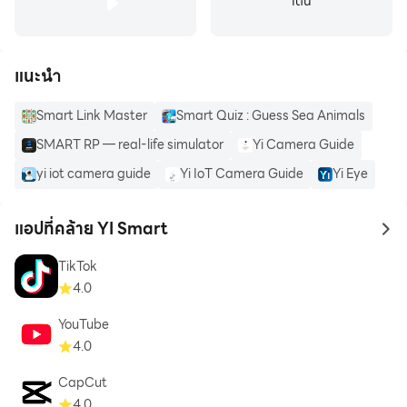
เต้น
แนะนำ
Smart Link Master
Smart Quiz : Guess Sea Animals
SMART RP — real-life simulator
Yi Camera Guide
yi iot camera guide
Yi IoT Camera Guide
Yi Eye
แอปที่คล้าย YI Smart
to 
TikTok
4.0
YouTube
4.0
CapCut
4.0