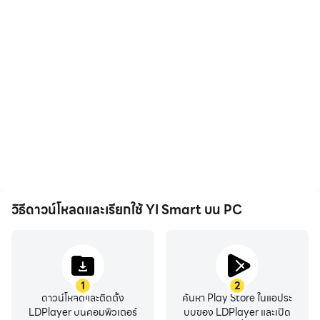
เวอร์ชันจีน โปรดดาวน์โหลดแอปที่เหมาะสมใน Mi Store
****
-YI Smart Camera เชื่อมต่อคุณกับครอบครัวผ่านวิดีโอและ
เสียงแบบเรียลไทม์ทุกที่ทุกเวลาเพียงปลายนิ้วสัมผัส
- เมื่อติดตั้งเลนส์มุมกว้าง 111° คุณสามารถขยายพื้นที่
ครอบคลุมเพื่อให้มองเห็นพื้นที่และวัตถุเฉพาะได้ชัดเจน เพียง
ดับเบิลคลิกเพื่อเปิดใช้งานการซูมดิจิตอล 4 เท่าเพื่อเน้นราย
ละเอียด
- ด้วยการแตะบนโทรศัพท์มือถือของคุณ คุณสามารถเริ่มต้น
การสนทนาแบบ 2 ทางกับครอบครัวของคุณจากระยะไกลได้
วิธีดาวน์โหลดและเรียกใช้ YI Smart บน PC
ไมโครโฟนและลำโพงที่ออกแบบมาเป็นพิเศษช่วยให้มั่นใจได้
ถึงคุณภาพเสียงที่ดังและสะอาด
- เพียงแพนโทรศัพท์มือถือไปทางซ้ายและขวา มุมมองพา
โนรามาที่สมบูรณ์ก็จะปรากฏขึ้นเพื่อมอบประสบการณ์การ
1
2
รับชมที่ดียิ่งขึ้น การรองรับไจโรสโคปที่รวมอยู่ในแอพ Yi
ดาวน์โหลดและติดตั้ง
ค้นหา Play Store ในแอประ
Smart สามารถติดตามการวางแนวของโทรศัพท์มือถือทำให้
LDPlayer บนคอมพิวเตอร์
บบของ LDPlayer และเปิด