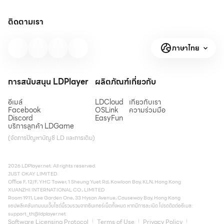
ติดตามเรา
ภาษาไทย
การสนับสนุน LDPlayer
ผลิตภัณฑ์
เกี่ยวกับ
อีเมล์
LDCloud
เกี่ยวกับเรา
Facebook
OSLink
ความร่วมมือ
Discord
EasyFun
บริการลูกค้า LDGame
(จัดการปัญหาบัญชี LD และการเติม)
2026 LDPlayer.net. All rights reserved.
JUST OKAY LIMITED
Office F, 12/F, YHC Tower, 1 Sheung Yuet Rd, Kowloon Bay, KLN, Hong Kong
XUANZHI INTERNATIONAL CO., LIMITED
Room 1911, Lee Garden One, 33 Hysan Avenue, Causeway Bay, Hong Kong
แอปพลิเคชันเกมบนเว็บไซต์นี้รวบรวมจากอินเทอร์เน็ตทั้งหมด หากมีการละเมิด โปรดติดต่ออีเมล:
support_th@ldplayer.net
Software Licensing Protocol
Terms of Use
Privacy Policy