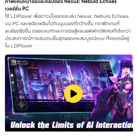
ภาพแคปหน้าจอและคลิปของ Nexus: Nebula Echoes
ผู้เล่นครั้งแรกที่ต้องการเปิดบัญชีใหม่ ฟังก์ชันเปิดหลายตัวและ
เวอร์ชั่น PC
ใช้ LDPlayer เพื่อดาวน์โหลดและเล่น Nexus: Nebula Echoes
ซิงโครไนเซอร์มีประโยชน์มากสำหรับการจับรางวัลครั้งแรก
บน PC และเพลิดเพลินไปกับมุมมองที่กว้างขึ้น กราฟิกเกมที่
คุณสามารถใช้มันเพื่อคัดลอกโปรแกรมจำลองหลายตัวและ
ละเอียดยิ่งขึ้น ตลอดจนทักษะการต่อสู้และเอฟเฟกต์พิเศษที่เจ๋งกว่า
เริ่มกระบวนการซิงโครไนซ์ ผูกบัญชีของคุณจนกว่าคุณจะจั่ว
ประสบการณ์การเล่นเกมขั้นสุดยอดและสมบูรณ์แบบ ทั้งหมดนี้อยู่
ฮีโร่ที่คุณชื่นชอบ
ใน LDPlayer
นอกจากนี้ การบันทึกแอคชั่นยังเป็นตัวเลือกที่ยอดเยี่ยม
สำหรับเกมที่ต้องการให้คุณเพิ่มเลเวลและทำงานให้สำเร็จ!
เรียกใช้ตัวซิงโครไนซ์และบันทึกการกระทำของคุณ จากนั้น
ทำซ้ำการกระทำของอินสแตนซ์หลักแบบเรียลไทม์ ด้วยการ
ทำเช่นนี้ คุณสามารถเรียกใช้ 2 บัญชีขึ้นไปพร้อมกันได้ คุณ
สามารถรับฮีโร่ที่คุณต้องการก่อนใครได้ตลอดเวลา! ต้อง
ขอบคุณการวางไข่ที่เร็วขึ้นและการอัญเชิญที่ใช้เวลาน้อยลง!
เริ่มดาวน์โหลดและเล่น Nexus: Nebula Echoes บน
คอมพิวเตอร์ของคุณทันที!
การผจญภัย 365 วันและคืนสิ้นสุดลงด้วยการเฉลิมฉลองอันยอดเยี่ยม—
สิทธิประโยชน์ครบรอบ 1 ปีของเรามาถึงแล้ว!