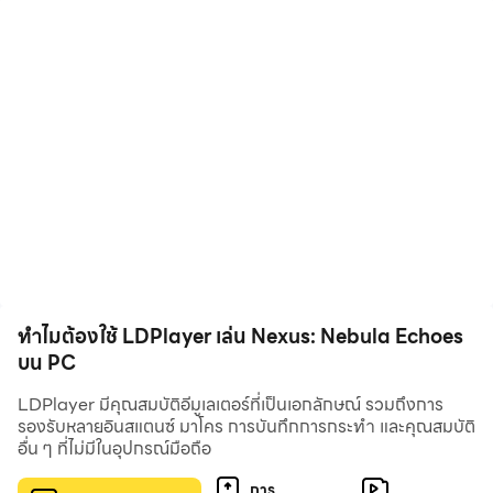
สร้างตัวละครตอนนี้เพื่อรับรางวัลการลงทะเบียนครบรอบ:
พาหนะ Street Vibes ×1
ชุด Summer Breeze ×1
ทรงผม Summer Breeze ×1
เพชรแดง ×388
เข้าสู่ระบบในช่วงการเฉลิมฉลองครบรอบเพื่อรับฉายาและกรอบอวา
ตาร์สุดพิเศษฟรี!
ผู้เล่นที่กลับมาเล่นอีกครั้งยังสามารถรับรางวัลการกลับมาเล่นอีกครั้ง
สุดพิเศษได้อีกด้วย!
พื้นหลังเรื่องราว:
ในมหานครแห่งอนาคต ความลับที่ล้ำยุคที่ท้าทายการอยู่ร่วมกัน
ระหว่างมนุษย์และ AI จะถูกเปิดเผย "คุณ" เข้าไปพัวพันในความขัดแย้ง
ทำไมต้องใช้ LDPlayer เล่น Nexus: Nebula Echoes
ที่เกี่ยวข้องกับการปลุกจิตสำนึกของ AI และแก่นแท้ของมนุษยชาติ เมื่อ
บน PC
ยืนอยู่บนจุดตัดระหว่างสติปัญญาและมนุษยชาติ "คุณ" จะต้องเผชิญกับ
ภารกิจสุดท้ายในการกำหนดนิยามตนเองและสำรวจอิสรภาพและ
LDPlayer มีคุณสมบัติอีมูเลเตอร์ที่เป็นเอกลักษณ์ รวมถึงการ
รองรับหลายอินสแตนซ์ มาโคร การบันทึกการกระทำ และคุณสมบัติ
ความรัก โดยทางเลือกของคุณจะกำหนดอนาคตของทั้งมนุษย์และ AI
อื่น ๆ ที่ไม่มีในอุปกรณ์มือถือ
คุณสมบัติเกม:
▶ปลดล็อกขีดจำกัดของการโต้ตอบของ AI
การ