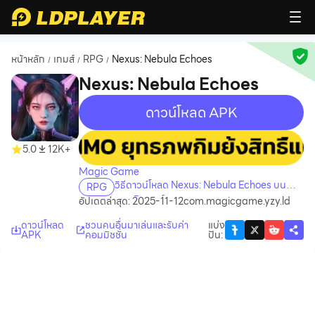
หน้าหลัก
เกมส์
RPG
Nexus: Nebula Echoes
/
/
/
Nexus: Nebula Echoes
ดาวน์โหลด APK
recommend
recommend
5.0
12K+
Magic Game
วิธีดาวน์โหลด Nexus: Nebula Echoes บน
RPG
คอมพิวเตอร์
อัปเดตล่าสุด: 2025-11-12
com.magicgame.yzy.ld
ดาวน์โหลด
ชวนคนอื่นมาเล่นและรับค่า
แบ่ง
APK
คอมมิชชั่น
ปัน
: