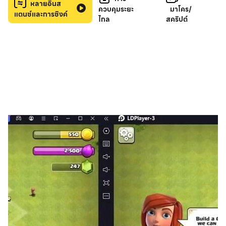
หลายอินส
ดื่มด่ำไปกับโลกเสมือนจริงของเทคโนโลยีแห่งอนาคตพร้อมสภาพ
ควบคุมระยะ
มาโคร/
แตนซ์และการซิงค์
แวดล้อมการแข่งขันที่ยุติธรรมผ่านการโต้ตอบของ AI ในทุกการต่อสู้
ไกล
สคริปต์
▶สัมผัสกับความเร็วและพลังแห่งอนาคต
เร่งความเร็วผ่านเมืองไซเบอร์พังค์ สัมผัสกับความเร็วที่ไม่เคยมีมาก่อน
และสำรวจมุมที่ส่องสว่างด้วยนีออนอันลึกลับด้วยความกล้าหาญและ
สติปัญญา
▶ปรับแต่ง Ex Cy ได้ตามต้องการ
เน้นที่การปรับแต่งส่วนบุคคล ช่วยให้ผู้เล่นสร้างรูปลักษณ์ที่ไม่ซ้ำใคร
และเปลี่ยนอาชีพตัวละครได้อย่างอิสระ โดยไม่กระทบต่อความสนุกใน
การสัมผัสกับอาชีพหลักทั้งเจ็ดของเกม
▶ความร่วมมือทางไซเบอร์เชิงกลยุทธ์ตลอด 24 ชั่วโมงทุกวัน
เข้าร่วมในระบบสังคมระดับสูง ร่วมทีมเพื่อเผชิญหน้ากับบอสและสร้าง
มิตรภาพอันแน่นแฟ้นในโลกเสมือนจริง ควบคู่ไปกับงานปาร์ตี้เรฟไซ
เบอร์พังก์สุดผ่อนคลาย!