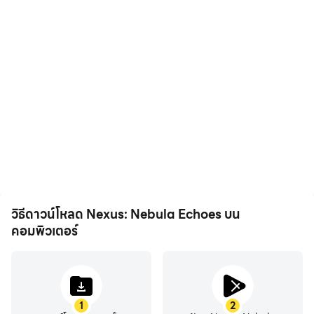
FPS สูง
แป้นพิมพ์และเมาส์
ด้วยการรองรับ FPS สูง หน้า
ใน Nexus: Nebula Echoes
จอเกม Nexus: Nebula
ผู้เล่นต้องดำเนินการบ่อยครั้ง
Echoes จะราบรื่นขึ้น และการ
เช่น การย้ายตัวละคร การเลือก
เคลื่อนไหวสอดคล้องกันมาก
ทักษะ การต่อสู้ ฯลฯ และแป้น
ขึ้น ซึ่งช่วยเพิ่มประสบการณ์
พิมพ์และเมาส์สามารถให้การ
การมองเห็นและความดื่มด่ำใน
ตอบสนองการดำเนินการที่
การเล่น Nexus: Nebula
สะดวกและรวดเร็วยิ่งขึ้น
Echoes
วิธีดาวน์โหลด Nexus: Nebula Echoes บน
คอมพิวเตอร์
1
2