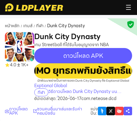
หน้าหลัก
เกมส์
กีฬา
Dunk City Dynasty
/
/
/
Dunk City Dynasty
เกม Streetball ที่ได้รับใบอนุญาตจาก NBA
ดาวน์โหลด APK
4.0
1K+
recommend
นักพัฒนาอย่างเป็นทางการของ Dunk City Dynasty คือ Exptional Global
Exptional Global
วิธีดาวน์โหลด Dunk City Dynasty บน
กีฬา
คอมพิวเตอร์
อัปเดตล่าสุด: 2026-06-17
com.netease.dcd
ดาวน์โหลด
ชวนคนอื่นมาเล่นและรับค่า
แบ่ง
APK
คอมมิชชั่น
ปัน
: