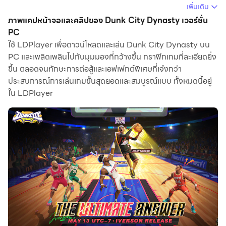
ผสานภาพกราฟิกแนวการ์ตูนสุดเท่กับทักษะการดังก์สุด
เพิ่มเติม
อลังการ หากคุณต้องการสัมผัสเกมบาสที่ทั้งมันส์ รวดเร็ว
ภาพแคปหน้าจอและคลิปของ Dunk City Dynasty เวอร์ชั่น
และมีสไตล์ การเล่น
PC
Dunk City Dynasty บน PC ด้วย
ใช้ LDPlayer เพื่อดาวน์โหลดและเล่น Dunk City Dynasty บน
LDPlayer
จะมอบประสบการณ์ที่เหนือชั้นทั้งภาพ เสียง และ
PC และเพลิดเพลินไปกับมุมมองที่กว้างขึ้น กราฟิกเกมที่ละเอียดยิ่ง
การควบคุมที่แม่นยำยิ่งกว่า
ขึ้น ตลอดจนทักษะการต่อสู้และเอฟเฟกต์พิเศษที่เจ๋งกว่า
ประสบการณ์การเล่นเกมขั้นสุดยอดและสมบูรณ์แบบ ทั้งหมดนี้อยู่
ใน LDPlayer
ทำไมต้องเล่น Dunk City Dynasty บน LDPlayer?
ควบคุมได้ดีกว่าด้วยคีย์บอร์ดและเมาส์
เกมแนว Street Ball ต้องอาศัยการตอบสนองที่รวดเร็ว
LDPlayer ให้คุณตั้งค่าปุ่มควบคุมเองได้ ช่วยให้เคลื่อนไหว
โจมตี ป้องกัน หรือใช้ท่าดังก์พิเศษได้อย่างแม่นยำและลื่นไหล
กว่าการแตะหน้าจอบนมือถือ
เล่นจอใหญ่ ภาพชัด สไตล์จัดเต็ม
Dunk City Dynasty โดดเด่นด้วยตัวละครและแอนิเมชันสุด