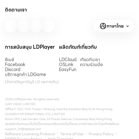
ติดตามเรา
ภาษาไทย
การสนับสนุน LDPlayer
ผลิตภัณฑ์
เกี่ยวกับ
อีเมล์
LDCloud
เกี่ยวกับเรา
Facebook
OSLink
ความร่วมมือ
Discord
EasyFun
บริการลูกค้า LDGame
(จัดการปัญหาบัญชี LD และการเติม)
2026 LDPlayer.net. All rights reserved.
JUST OKAY LIMITED
Office F, 12/F, YHC Tower, 1 Sheung Yuet Rd, Kowloon Bay, KLN, Hong Kong
XUANZHI INTERNATIONAL CO., LIMITED
Room 1911, Lee Garden One, 33 Hysan Avenue, Causeway Bay, Hong Kong
แอปพลิเคชันเกมบนเว็บไซต์นี้รวบรวมจากอินเทอร์เน็ตทั้งหมด หากมีการละเมิด โปรดติดต่ออีเมล:
support_th@ldplayer.net
Software Licensing Protocol
Terms of Use
Privacy Policy
GDPR Privacy Notice
Help Translate