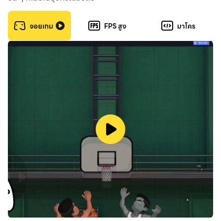
ค้นหา “Dunk City Dynasty” บน LD Store หรือ Google
จอยเกม
FPS สูง
มาโคร
Play ภายในโปรแกรม
ติดตั้งเกม และเข้าสู่ระบบบัญชีเกมของคุณ
เริ่มสร้างทีมบาสของคุณ และก้าวขึ้นเป็นตำนานแห่ง
Dunk City ได้ทันที!
สรุป
หากคุณชอบเกมบาสที่ทั้งมันส์ สไตล์จัดจ้าน และเน้นการ
ควบคุมที่ลื่นไหล
Dunk City Dynasty บน PC ผ่าน LDPlayer
คือทางเลือกที่ตอบโจทย์ที่สุด ทั้งการควบคุมระดับโปร ภาพ
คมชัด และความเสถียรในการเล่นต่อเนื่อง LDPlayer จะพา
คุณขึ้นสู่จุดสูงสุดของเกมสตรีทบาสในแบบที่คุณเป็น