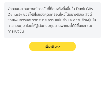
จำลองประสบการณ์การขับขี่ที่สมจริงยิ่งขึ้นใน Dunk City
Dynasty ช่วยให้ฮีโร่ของคุณเคลื่อนไหวได้อย่างอิสระ สิ่งนี้
ช่วยเพิ่มความสะดวกสบาย ความแม่นยำ และความยืดหยุ่นใน
การควบคุม ช่วยให้ผู้เล่นควบคุมยานพาหนะได้ดีขึ้นและชนะ
การแข่งขัน
เพิ่มเติม
จอใหญ่
อายุการใช้งานแบตเตอรี่
ยาวนานขึ้น
นำเสนอประสบการณ์ความ
เมื่อใช้ Dunk City Dynasty
ละเอียดสูงสำหรับ Dunk City
บนคอมพิวเตอร์ของคุณ คุณ
Dynasty บนหน้าจอขนาด
ไม่จำเป็นต้องกังวลเกี่ยวกับ
ใหญ่ ภาพเคลื่อนไหวและ
ปัญหาแบตเตอรี่เหลือน้อยหรือ
รูปภาพมีความราบรื่นยิ่งขึ้น
อุปกรณ์ร้อนเกินไป สนุกกับ
ช่วยให้เรียกดูเนื้อหาและดูวิดีโอ
การเล่นได้นานเท่าที่คุณ
ได้อย่างสะดวกสบายยิ่งขึ้น
ต้องการ