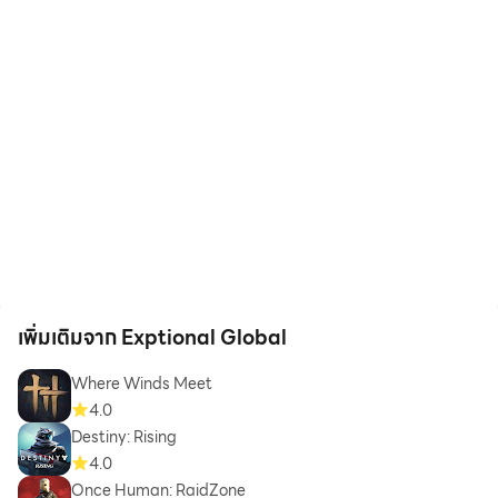
เพิ่มเติมจาก Exptional Global
Where Winds Meet
4.0
Destiny: Rising
4.0
Once Human: RaidZone