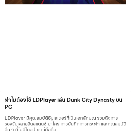
เฟี้ยว การเล่นบน PC ผ่าน LDPlayer ช่วยขยายขอบเขตการ
มองเห็น รายละเอียดคมชัด เอฟเฟกต์จัดเต็ม เหมาะกับสาย
แฟชั่น สายเท่ และสายแต่งตัวในเกมแบบจัดหนัก
ลื่น ไม่แลค ด้วยประสิทธิภาพสูงของ PC
หมดกังวลเรื่องเครื่องร้อน แบตหมด หรือเฟรมเรตตก
LDPlayer ใช้ทรัพยากรจาก PC ได้เต็มที่ ทำให้เกมเล่นได้
เสถียร ลื่นไม่มีสะดุด ไม่พลาดทุกจังหวะดังก์ที่สำคัญ
รองรับหลายจอ เปิดหลายบัญชีได้
อยากสร้างหลายตัวละครหรือเล่นหลายบัญชีพร้อมกัน?
LDPlayer มีระบบ Multi-instance ช่วยให้คุณจัดการหลายไอดี
ได้อย่างสะดวก รวดเร็ว เหมาะกับผู้เล่นสายจริงจังที่ต้องการ
พัฒนาตัวละครหลายสาย
ทำไมต้องใช้ LDPlayer เล่น Dunk City Dynasty บน
PC
วิธีเล่น Dunk City Dynasty บน PC ผ่าน LDPlayer
LDPlayer มีคุณสมบัติอีมูเลเตอร์ที่เป็นเอกลักษณ์ รวมถึงการ
รองรับหลายอินสแตนซ์ มาโคร การบันทึกการกระทำ และคุณสมบัติ
ดาวน์โหลดและติดตั้ง
LDPlayer เวอร์ชันล่าสุด (แนะนำ
อื่น ๆ ที่ไม่มีในอุปกรณ์มือถือ
LDPlayer 9)