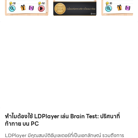
ปริศนาที่ตลก สนุก และท้าทาย คุณจะได้ลับสมองของคุณ ไป
พร้อมๆกับการผ่อนคลายกับเกมส์สนุกๆ เล่นได้ทุกเพศ ทุกวัย
เล่นได้กับเพื่อนและครอบครัว เตรียมตัวให้พร้อม ก่อนที่จะไป
ทดสอบไอคิว ของคุณ! เกมนี้เป็นเกมใหม่และเกมออฟไลน์
เป็นหนึ่งในเกมที่ดีที่สุดในโลก
Brain Test เป็นเกมปริศนาฝึกสมองที่เล่นแล้วติดได้ฟรี พร้อม
ด้วยชุดของเล่นพัฒนาสมองเพื่อการผ่อนคลายสมอง เกมฝึก
สมอง เกมฝึกสมอง การทดสอบไอคิว เกมคิด และเกมไข
ปริศนาเหล่านี้เหมาะสำหรับผู้ที่รักการออกกำลังกายสมอง!
ฝึกสมองของคุณด้วยเกมปริศนาและเกมฝึกสมองที่ท้าทาย!
ใช้ความคิดของคุณแก้ปริศนาต่าง ๆ และสนุกไปกับการ
พัฒนาสมองของคุณด้วยเกมส์ฝึกสมองที่ดีที่สุด
ทำไมต้องใช้ LDPlayer เล่น Brain Test: ปริศนาที่
ท้าทาย บน PC
ถ้าคุณชื่นชอบเกมค้นหาคำ ปริศนา ซูโดกุ คุณจะชอบเกมลับ
LDPlayer มีคุณสมบัติอีมูเลเตอร์ที่เป็นเอกลักษณ์ รวมถึงการ
สมองประลองปัญญาของเรา! เกมฝึกสมองและเกมไอคิวมีไว้