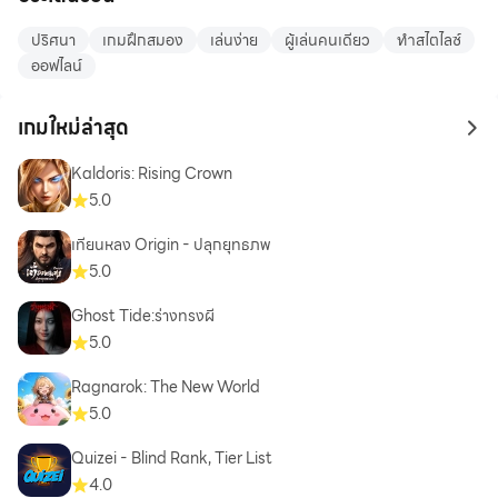
ปริศนา
เกมฝึกสมอง
เล่นง่าย
ผู้เล่นคนเดียว
ทำสไตไลซ์
ออฟไลน์
เกมใหม่ล่าสุด
to 
Kaldoris: Rising Crown
5.0
เทียนหลง Origin - ปลุกยุทธภพ
5.0
Ghost Tide:ร่างทรงผี
5.0
Ragnarok: The New World
5.0
Quizei - Blind Rank, Tier List
4.0