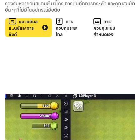
รองรับหลายอินสแตนซ์ มาโคร การบันทึกการกระทำ และคุณสมบัติ
เพื่อพัฒนาสมอง คุณสามารถเล่นเกมที่ดีที่สุดแบบออฟไลน์
อื่น ๆ ที่ไม่มีในอุปกรณ์มือถือ
หลายอินส
การ
การ
เกมนี้ประกอบไปด้วย:
แตนซ์และการ
ควบคุมระยะ
ควบคุมแบบ
• ปริศนากวนโอ้ย
ซิงค์
ไกล
กำหนดเอง
• เกมทายคำตลกๆ
• สนุกได้ทุกวัย: เหมาะสำหรับเล่นกับเพื่อนหรือครอบครัวที่สุด!
• ดาวน์โหลดฟรี
• สนุกด้วย ได้พัฒนาสมองด้วย
• เล่นง่าย ระวังจะวางไม่ลง
• เล่นได้โดยไม่ต้องใช้อินเตอร์เน็ต
• หนึ่งในเกมฟรีที่ดีที่สุด เกมฝึกสมองสำหรับผู้ใหญ่ เกมปริศนา
และเกมใหม่
• สนุกกับเกมลับสมองสำหรับผู้ใหญ่และไม่มีเกม wifi!
ขอให้สนุกจ้า!