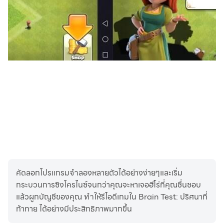
คัดลอกโปรแกรมจำลองหลายตัวได้อย่างง่ายๆและเริ่ม
กระบวนการซิงโครไนซ์จนกว่าคุณจะหาเจอฮีโร่ที่คุณชื่นชอบ
แล้วผูกบัญชีของคุณ ทำให้รีไอดีเกมใน Brain Test: ปริศนาที่
ท้าทาย ได้อย่างมีประสิทธิภาพมากขึ้น