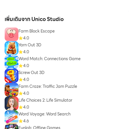
เพิ่มเติมจาก Unico Studio
Farm Block Escape
4.0
Yarn Out 3D
4.0
Word Match: Connections Game
4.0
Screw Out 3D
4.0
Farm Craze: Traffic Jam Puzzle
4.0
Life Choices 2: Life Simulator
4.0
Word Voyage: Word Search
4.6
Funlab: Offline Games