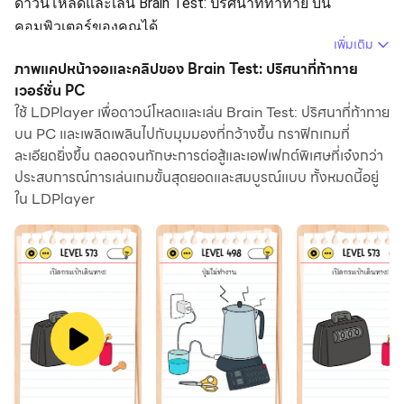
ดาวน์โหลดและเล่น Brain Test: ปริศนาที่ท้าทาย บน
คอมพิวเตอร์ของคุณได้
เพิ่มเติม
การใช้ Brain Test: ปริศนาที่ท้าทาย บนคอมพิวเตอร์ คุณ
ภาพแคปหน้าจอและคลิปของ Brain Test: ปริศนาที่ท้าทาย
สามารถเรียกดูได้อย่างชัดเจนบนหน้าจอขนาดใหญ่ และการ
เวอร์ชั่น PC
ใช้ LDPlayer เพื่อดาวน์โหลดและเล่น Brain Test: ปริศนาที่ท้าทาย
ควบคุมแอปพลิเคชันด้วยเมาส์และคีย์บอร์ดนั้นเร็วกว่าการใช้
บน PC และเพลิดเพลินไปกับมุมมองที่กว้างขึ้น กราฟิกเกมที่
แป้นพิมพ์หน้าจอสัมผัสมากและคุณจะไม่ต้องกังวลกับพลัง
ละเอียดยิ่งขึ้น ตลอดจนทักษะการต่อสู้และเอฟเฟกต์พิเศษที่เจ๋งกว่า
ของอุปกรณ์ของคุณเลย
ประสบการณ์การเล่นเกมขั้นสุดยอดและสมบูรณ์แบบ ทั้งหมดนี้อยู่
ด้วยคุณสมบัติเปิดหลายรายการและการซิงค์ คุณสามารถ
ใน LDPlayer
เรียกใช้แอปพลิเคชันและบัญชีหลายรายการบนพีซีของคุณได้
ฟังก์ชันการถ่ายโอนไฟล์ทำให้การแบ่งปันรูปภาพ วิดีโอ และ
ไฟล์เป็นเรื่องง่ายมาก
ดาวน์โหลด Brain Test: ปริศนาที่ท้าทาย และเรียกใช้บนพีซี
ของคุณ เพลิดเพลินไปกับหน้าจอขนาดใหญ่และคุณภาพ
ความคมชัดสูงของเวอร์ชันพีซี!
เกมทดสอบสมอง สนุกจนวางไม่ลงและที่สำคัญ ฟรี! มีทั้งเกม