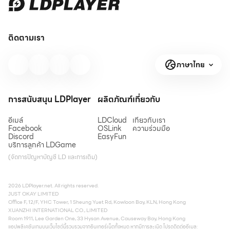
ติดตามเรา
ภาษาไทย
การสนับสนุน LDPlayer
ผลิตภัณฑ์
เกี่ยวกับ
อีเมล์
LDCloud
เกี่ยวกับเรา
Facebook
OSLink
ความร่วมมือ
Discord
EasyFun
บริการลูกค้า LDGame
(จัดการปัญหาบัญชี LD และการเติม)
2026 LDPlayer.net. All rights reserved.
JUST OKAY LIMITED
Office F, 12/F, YHC Tower, 1 Sheung Yuet Rd, Kowloon Bay, KLN, Hong Kong
XUANZHI INTERNATIONAL CO., LIMITED
Room 1911, Lee Garden One, 33 Hysan Avenue, Causeway Bay, Hong Kong
แอปพลิเคชันเกมบนเว็บไซต์นี้รวบรวมจากอินเทอร์เน็ตทั้งหมด หากมีการละเมิด โปรดติดต่ออีเมล: