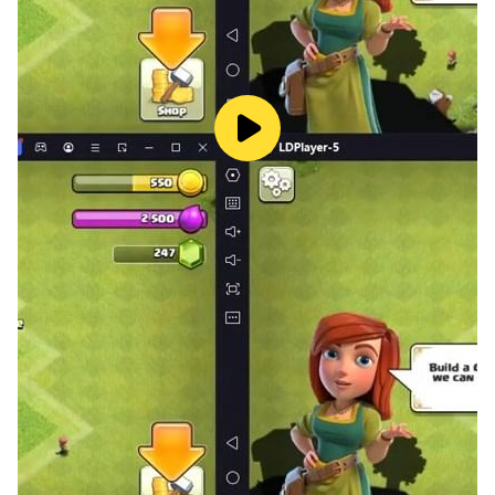
เติม!
> เชื่อมสัมพันธ์กับผู้เล่นที่มีใจเดียวกัน
ใน Dislyte คุณสามารถค้นหาเพื่อนที่สนใจเรื่องเดียวกับคุณ
ได้อย่างง่ายดาย มีส่วนร่วมในการสนทนาแลกเปลี่ยนที่
สนุกสนานและมีความหมายเกี่ยวกับหัวข้อและตัวละครใน
เกมอย่างลึกซึ้งกับผู้เล่นที่มีใจเดียวกัน โอบรับชุมชน Dislyte ที่
กระตือรือร้นและสร้างสรรค์ซึ่งมีการผลิตเนื้อหาคุณภาพสูง
จากแฟนเกมอย่างต่อเนื่องไว้ในอ้อมใจ ค้นพบแฟนอาร์ตอัน
น่าทึ่งที่สร้างสรรค์โดยแฟน ๆ ผู้หลงใหลในเกม ซึ่งแสดงให้
เห็นถึงความรักอันลึกซึ้งที่มีต่อจักรวาลของ Dislyte
ก้าวเข้าสู่โลกที่น่าหลงใหลของ Dislyte ที่ซึ่งตำนานพื้นบ้าน
กลายเป็นความจริงที่มีชีวิตและหายใจในการผจญภัยใน
การ์ตูนที่น่าจดจำ ปลดปล่อยพลังที่ซ่อนอยู่และควบคุมชะตา
กรรมของคุณตอนนี้เลย!