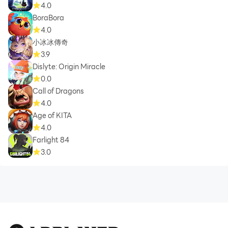
4.0
BoraBora
4.0
小冰冰傳奇
3.9
Dislyte: Origin Miracle
0.0
Call of Dragons
4.0
Age of KITA
4.0
Farlight 84
3.0