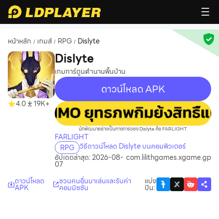
หน้าหลัก
เกมส์
RPG
Dislyte
/
/
/
Dislyte
เกมการ์ตูนตำนานพื้นบ้าน
ดาวน์โหลด APK
4.0
19K+
recommend
นักพัฒนาอย่างเป็นทางการของ Dislyte คือ FARLIGHT
FARLIGHT
วิธีดาวน์โหลด Dislyte บนคอมพิวเตอร์
RPG
อัปเดตล่าสุด: 2026-08-
com.lilithgames.xgame.gp
07
ดาวน์โหลด
ชวนคนอื่นมาเล่นและรับค่า
แบ่ง
APK
คอมมิชชั่น
ปัน
: