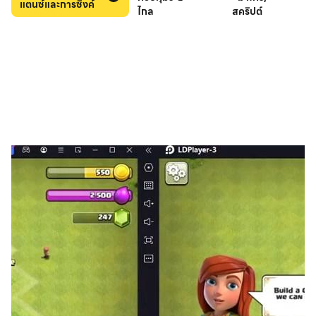
แตนซ์และการซิงค์
ไกล
สคริปต์
เรียกว่า "เอสเปอร์" ได้รับพลังจากเทพเจ้าในตำนานโบราณ ทั้ง
ตำนานกรีก นอร์ส จีน อียิปต์ ญี่ปุ่น และเทพจากนิทานพื้นบ้าน
ของวัฒนธรรมอื่น ๆ ดื่มด่ำไปกับเรื่องราวของพวกเขาและ
ต่อสู้กับเหล่าทวยเทพ คุณจะยอมจำนนต่ออำนาจอันเย้ายวน
หรือผงาดขึ้นเป็นแชมป์ที่ทำเพื่อประชาชน? ทางเลือกเป็นของ
คุณที่จะตัดสินใจ
> ตัวละครที่หลากหลาย
เริ่มต้นการเดินทางครั้งยิ่งใหญ่ของคุณในโลกที่ยกย่องความ
หลากหลายและการไม่แบ่งแยก พบกับตัวละครน่ารักที่เปี่ยม
ล้นด้วยความรักและความเมตตา ตลอดจนซูเปอร์ฮีโร่ผู้ยิ่ง
ใหญ่ที่มีพลังเหนือขีดจำกัดใด ๆ ทั้งปวง เตรียมพบกับความ
ประหลาดใจเมื่อเหล่าทวยเทพมาในรูปแบบที่คาดไม่ถึง เช่น
โอดินกลายร่างเป็นจิ้งจอกนักบิดผู้ดื้อรั้นซึ่งมีผมยุ่งเหยิง แทนที่
จะเป็นจ้าวแห่งยมโลก อะนูบิสกลับกลายเป็นบัตเลอร์ผู้เจนโลก
และมีมารยาทดีงามไร้ที่ติ! และอย่ามองข้ามเอสเปอร์ขน
ปุกปุยที่น่ารักจนยากจะต้านทานอย่างสฟิงซ์ที่นำเสน่ห์มาเพิ่ม