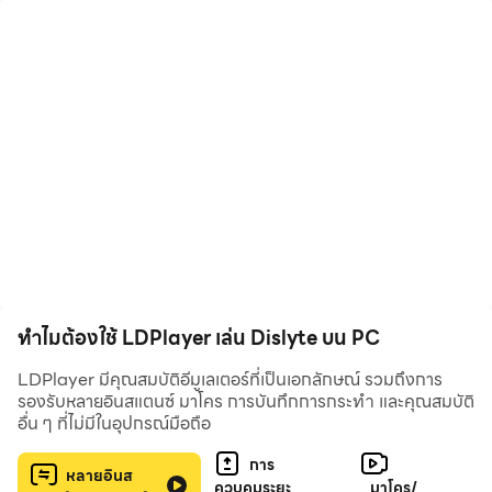
ดื่มด่ำไปกับโลกแห่งความเป็นไปได้ที่ไม่มีที่สิ้นสุดในขณะที่
คุณเดินทางผ่านซีรีส์การ์ตูนที่น่าดึงดูดใจ ดำดิ่งสู่โลกแห่ง
อนาคตของ Dislyte เกมที่มีรูปแบบศิลปะอันโดดเด่น สร้างทีม
เอสเปอร์ซูเปอร์ฮีโร่ที่ได้รับพลังจากเทพเจ้าในตำนานและต่อสู้
กับสัตว์ประหลาดที่มุ่งทำลายล้าง สำรวจเรื่องราวของเอส
เปอร์ที่มีเอกลักษณ์เฉพาะตัวและไขปริศนาที่ซ่อนอยู่เบื้องล่าง
กล่องแพนโดร่าเปิดออกแล้ว คุณจะยืนหยัดต่อสู้เพื่อ
มนุษยชาติหรือไม่?
> การ์ตูนตำนานพื้นบ้าน
Dislyte ได้สร้างสรรค์การ์ตูนแนวใหม่ขึ้นมา ซึ่งได้แก่ การ์ตูน
ทำไมต้องใช้ LDPlayer เล่น Dislyte บน PC
ตำนานพื้นบ้าน เรื่องราวได้รับการถ่ายทอดอย่างสวยงามใน
รูปแบบซีรีส์การ์ตูนต่อเนื่อง ได้เวลาเข้าร่วมในจักรวาลแห่ง
LDPlayer มีคุณสมบัติอีมูเลเตอร์ที่เป็นเอกลักษณ์ รวมถึงการ
จักรวาลแฟนตาซีที่มีรูปแบบสวยงามนี้แล้ว จักรวาลซึ่งสิ่ง
รองรับหลายอินสแตนซ์ มาโคร การบันทึกการกระทำ และคุณสมบัติ
อื่น ๆ ที่ไม่มีในอุปกรณ์มือถือ
ก่อสร้างลอยน้ำที่มีลักษณะเหมือนประตูเชื่อมมิติที่เรียกว่า "มิ
ราเคิล" ได้นำความโกลาหลและหายนะมาสู่ทวีปแกรนดิส มิ
การ
หลายอินส
ราเคิลเหล่านี้ปล่อยคลื่นเสียงศักดิ์สิทธิ์ออกมา ทำให้บุคคลที่
ควบคุมระยะ
มาโคร/