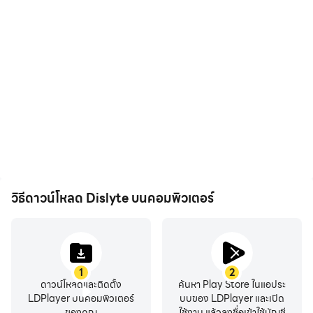
FPS สูง
แป้นพิมพ์และเมาส์
ด้วยการรองรับ FPS สูง หน้า
ใน Dislyte ผู้เล่นต้องดำเนิน
จอเกม Dislyte จะราบรื่นขึ้น
การบ่อยครั้ง เช่น การย้ายตัว
และการเคลื่อนไหวสอดคล้อง
ละคร การเลือกทักษะ การต่อสู้
กันมากขึ้น ซึ่งช่วยเพิ่ม
ฯลฯ และแป้นพิมพ์และเมาส์
ประสบการณ์การมองเห็นและ
สามารถให้การตอบสนองการ
ความดื่มด่ำในการเล่น
ดำเนินการที่สะดวกและ
Dislyte
รวดเร็วยิ่งขึ้น
วิธีดาวน์โหลด Dislyte บนคอมพิวเตอร์
1
2
ดาวน์โหลดและติดตั้ง
ค้นหา Play Store ในแอประ
LDPlayer บนคอมพิวเตอร์
บบของ LDPlayer และเปิด
ของคุณ
ใช้งาน แล้วลงชื่อเข้าใช้บัญชี