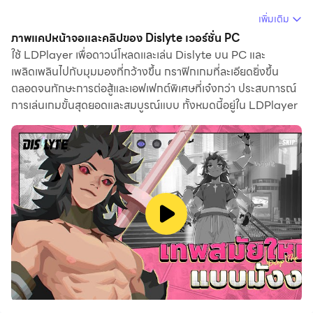
เมื่อคุณเล่น Dislyte บนคอมพิวเตอร์ ในฐานะผู้เล่นครั้งแรกที่
เพิ่มเติม
ต้องการเปิดบัญชีใหม่ ฟังก์ชันเปิดหลายตัวและซิงโครไนเซอร์
ภาพแคปหน้าจอและคลิปของ Dislyte เวอร์ชั่น PC
มีประโยชน์มากสำหรับการจับรางวัลครั้งแรก คุณสามารถใช้
ใช้ LDPlayer เพื่อดาวน์โหลดและเล่น Dislyte บน PC และ
เพลิดเพลินไปกับมุมมองที่กว้างขึ้น กราฟิกเกมที่ละเอียดยิ่งขึ้น
มันเพื่อคัดลอกโปรแกรมจำลองหลายตัวและเริ่มกระบวนการ
ตลอดจนทักษะการต่อสู้และเอฟเฟกต์พิเศษที่เจ๋งกว่า ประสบการณ์
ซิงโครไนซ์ ผูกบัญชีของคุณจนกว่าคุณจะจั่วฮีโร่ที่คุณชื่น
การเล่นเกมขั้นสุดยอดและสมบูรณ์แบบ ทั้งหมดนี้อยู่ใน LDPlayer
ชอบ
นอกจากนี้ การบันทึกแอคชั่นยังเป็นตัวเลือกที่ยอดเยี่ยม
สำหรับเกมที่ต้องการให้คุณเพิ่มเลเวลและทำงานให้สำเร็จ!
เรียกใช้ตัวซิงโครไนซ์และบันทึกการกระทำของคุณ จากนั้น
ทำซ้ำการกระทำของอินสแตนซ์หลักแบบเรียลไทม์ ด้วยการ
ทำเช่นนี้ คุณสามารถเรียกใช้ 2 บัญชีขึ้นไปพร้อมกันได้ คุณ
สามารถรับฮีโร่ที่คุณต้องการก่อนใครได้ตลอดเวลา! ต้อง
ขอบคุณการวางไข่ที่เร็วขึ้นและการอัญเชิญที่ใช้เวลาน้อยลง!
เริ่มดาวน์โหลดและเล่น Dislyte บนคอมพิวเตอร์ของคุณ
ทันที!
ได้เวลาต่อสู้กับเทพเจ้าแล้ว!