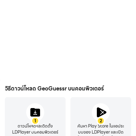
FPS สูง
การบันทึกวิดีโอ
ด้วยการรองรับ FPS สูง หน้า
บันทึกประสิทธิภาพและ
จอเกม GeoGuessr จะราบรื่น
กระบวนการเล่นเกมของคุณ
ขึ้น และการเคลื่อนไหว
ใน GeoGuessr ได้อย่าง
สอดคล้องกันมากขึ้น ซึ่งช่วย
ง่ายดาย ช่วยในการเรียนรู้และ
เพิ่มประสบการณ์การมองเห็น
ปรับปรุงเทคนิคการขับขี่ หรือ
และความดื่มด่ำในการเล่น
แบ่งปันประสบการณ์การเล่น
GeoGuessr
เกมและความสำเร็จกับผู้เล่น
คนอื่น
วิธีดาวน์โหลด GeoGuessr บนคอมพิวเตอร์
1
2
ดาวน์โหลดและติดตั้ง
ค้นหา Play Store ในแอประ
LDPlayer บนคอมพิวเตอร์
บบของ LDPlayer และเปิด