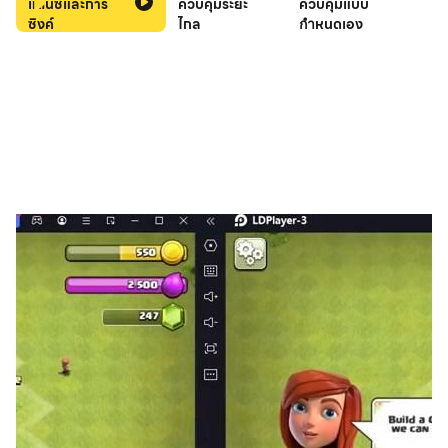
แตนซ์และการ
ควบคุมระยะ
ควบคุมแบบ
Explore everything from famous landmarks to hidden roads
ซิงค์
ไกล
กำหนดเอง
and sharpen your geography skills with every guess.
Play anywhere
Switch seamlessly between mobile and web with your
GeoGuessr account.
Express yourself
Customize your avatar and make your profile your own.
In-app purchases & subscriptions
Additional content and features require a subscription.
Availability and pricing may vary by region.
Support:
Are you experiencing issues? Visit
https://www.geoguessr.com/support or email us at
support@geoguessr.com for further help.