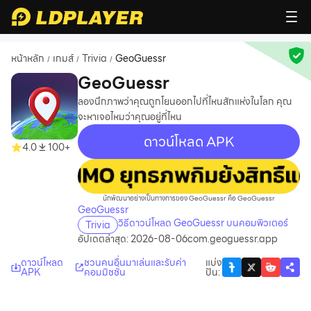
หน้าหลัก
เกมส์
Trivia
GeoGuessr
/
/
/
GeoGuessr
ลองนึกภาพว่าคุณถูกโยนออกไปที่ไหนสักแห่งในโลก คุณ
จะหาเจอไหมว่าคุณอยู่ที่ไหน
ดาวน์โหลด APK
4.0
100+
recommend
นักพัฒนาอย่างเป็นทางการของ GeoGuessr คือ GeoGuessr
GeoGuessr
วิธีดาวน์โหลด GeoGuessr บนคอมพิวเตอร์
Trivia
อัปเดตล่าสุด: 2026-08-06
com.geoguessr.app
ดาวน์โหลด
ชวนคนอื่นมาเล่นและรับค่า
แบ่ง
APK
คอมมิชชั่น
ปัน
: