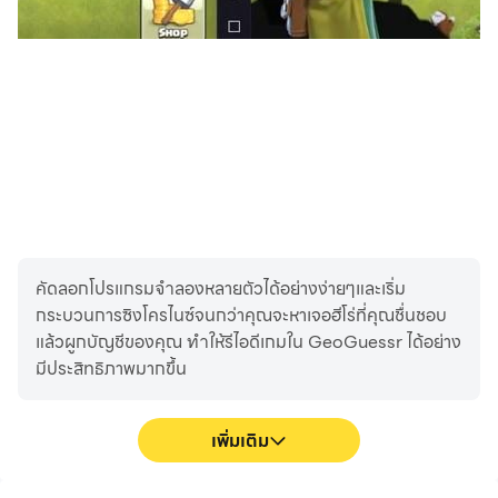
คัดลอกโปรแกรมจำลองหลายตัวได้อย่างง่ายๆและเริ่ม
กระบวนการซิงโครไนซ์จนกว่าคุณจะหาเจอฮีโร่ที่คุณชื่นชอบ
แล้วผูกบัญชีของคุณ ทำให้รีไอดีเกมใน GeoGuessr ได้อย่าง
มีประสิทธิภาพมากขึ้น
เพิ่มเติม