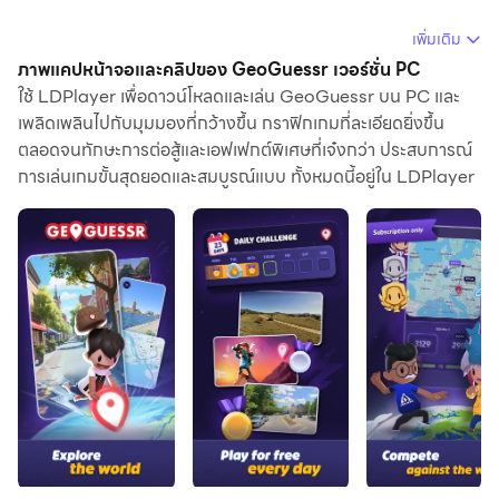
การใช้ GeoGuessr บนคอมพิวเตอร์ คุณสามารถเรียกดูได้
เพิ่มเติม
อย่างชัดเจนบนหน้าจอขนาดใหญ่ และการควบคุม
ภาพแคปหน้าจอและคลิปของ GeoGuessr เวอร์ชั่น PC
แอปพลิเคชันด้วยเมาส์และคีย์บอร์ดนั้นเร็วกว่าการใช้แป้น
ใช้ LDPlayer เพื่อดาวน์โหลดและเล่น GeoGuessr บน PC และ
เพลิดเพลินไปกับมุมมองที่กว้างขึ้น กราฟิกเกมที่ละเอียดยิ่งขึ้น
พิมพ์หน้าจอสัมผัสมากและคุณจะไม่ต้องกังวลกับพลังของ
ตลอดจนทักษะการต่อสู้และเอฟเฟกต์พิเศษที่เจ๋งกว่า ประสบการณ์
อุปกรณ์ของคุณเลย
การเล่นเกมขั้นสุดยอดและสมบูรณ์แบบ ทั้งหมดนี้อยู่ใน LDPlayer
ด้วยคุณสมบัติเปิดหลายรายการและการซิงค์ คุณสามารถ
เรียกใช้แอปพลิเคชันและบัญชีหลายรายการบนพีซีของคุณได้
ฟังก์ชันการถ่ายโอนไฟล์ทำให้การแบ่งปันรูปภาพ วิดีโอ และ
ไฟล์เป็นเรื่องง่ายมาก
ดาวน์โหลด GeoGuessr และเรียกใช้บนพีซีของคุณ
เพลิดเพลินไปกับหน้าจอขนาดใหญ่และคุณภาพความคมชัด
สูงของเวอร์ชันพีซี!
Explore the world with GeoGuessr
GeoGuessr is free to download and includes free daily