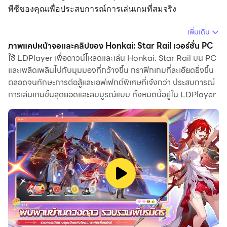
พีซีของคุณเพื่อประสบการณ์การเล่นเกมที่สมจริง
ข้อดีของการเล่น Honkai: Star Rail บน PC ด้วย LDPlayer
เพิ่มเติม
ภาพแคปหน้าจอและคลิปของ Honkai: Star Rail เวอร์ชั่น PC
การทำงานของเกมที่ดีขึ้น: LDPlayer เป็นโปรแกรมจำ
ใช้ LDPlayer เพื่อดาวน์โหลดและเล่น Honkai: Star Rail บน PC
ลองแอนดรอยด์ที่ฟรี มันสามารถให้ประสิทธิภาพเกมที่ดี
และเพลิดเพลินไปกับมุมมองที่กว้างขึ้น กราฟิกเกมที่ละเอียดยิ่งขึ้น
ขึ้นและเสถียรขึ้น การเล่นเกม Honkai: Star Rail บน
ตลอดจนทักษะการต่อสู้และเอฟเฟกต์พิเศษที่เจ๋งกว่า ประสบการณ์
LDPlayer จะทำให้คุณสามารถเห็นกราฟิกที่สวยงามได้
การเล่นเกมขั้นสุดยอดและสมบูรณ์แบบ ทั้งหมดนี้อยู่ใน LDPlayer
มากขึ้นบนหน้าจอขนาดใหญ่ และยังสามารถเล่นเกมได้
อย่างราบรื่นและไม่มีความล่าช้า
สามารถเข้าสู่ระบบหลายบัญชีพร้อมกัน: หากคุณมีบัญชี
Honkai: Star Rail หลายบัญชี การเล่นเกมบน LDPlayer
สามารถเข้าสู่ระบบได้พร้อมกันหลายบัญชี ซึ่งจะช่วยให้
คุณไม่ต้องเปลี่ยนบัญชีบ่อยครั้ง
การควบคุมด้วยแป้นพิมพ์และเมาส์: การเล่นเกม Honkai:
Star Rail บนโทรศัพท์มือถือจะต้องใช้หน้าจอสัมผัส แต่
หากใช้ LDPlayer คุณสามารถใช้แป้นพิมพ์และเมาส์เพื่อ
ควบคุมการเล่นได้ ซึ่งจะทำให้การเล่นเกมดูสมจริงและ