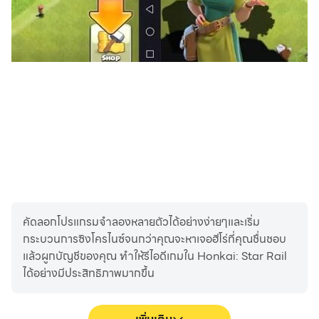
คัดลอกโปรแกรมจำลองหลายตัวได้อย่างง่ายๆและเริ่ม
กระบวนการซิงโครไนซ์จนกว่าคุณจะหาเจอฮีโร่ที่คุณชื่นชอบ
แล้วผูกบัญชีของคุณ ทำให้รีไอดีเกมใน Honkai: Star Rail
ได้อย่างมีประสิทธิภาพมากขึ้น