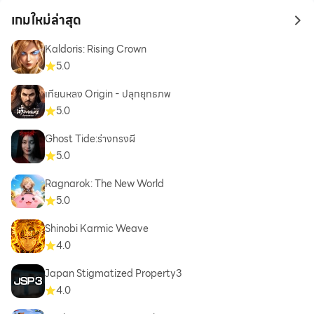
เกมใหม่ล่าสุด
to 
Kaldoris: Rising Crown
5.0
เทียนหลง Origin - ปลุกยุทธภพ
5.0
Ghost Tide:ร่างทรงผี
5.0
Ragnarok: The New World
5.0
Shinobi Karmic Weave
4.0
Japan Stigmatized Property3
4.0