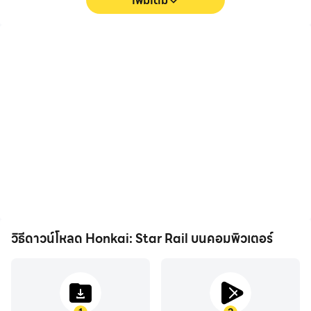
เพิ่มเติม
FPS สูง
การบันทึกวิดีโอ
ด้วยการรองรับ FPS สูง หน้า
บันทึกประสิทธิภาพและ
จอเกม Honkai: Star Rail จะ
กระบวนการเล่นเกมของคุณ
ราบรื่นขึ้น และการเคลื่อนไหว
ใน Honkai: Star Rail ได้
สอดคล้องกันมากขึ้น ซึ่งช่วย
อย่างง่ายดาย ช่วยในการเรียน
เพิ่มประสบการณ์การมองเห็น
รู้และปรับปรุงเทคนิคการขับขี่
และความดื่มด่ำในการเล่น
หรือแบ่งปันประสบการณ์การ
Honkai: Star Rail
เล่นเกมและความสำเร็จกับผู้
เล่นคนอื่น
วิธีดาวน์โหลด Honkai: Star Rail บนคอมพิวเตอร์