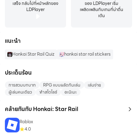
เสร็จ กลับไปที่หน้าหลักของ
ของ LDPlayer เริ่ม
LDPlayer
เพลิดเพลินกับเกมที่น่าตื่น
เต้น
แนะนำ
Honkai Star Rail Quiz
honkai star rail stickers
ประเด็นร้อน
การสวมบทบาท
RPG แบบผลัดกันเล่น
เล่นง่าย
ผู้เล่นคนเดียว
ทำสไตไลซ์
อะนิเมะ
คล้ายกันกับ Honkai: Star Rail
to 
Roblox
4.0