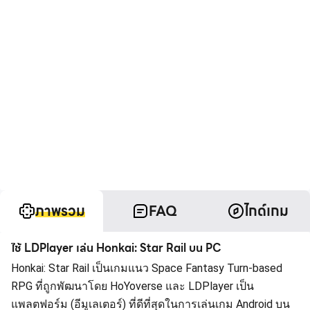
ภาพรวม
FAQ
ไกด์เกม
ใช้ LDPlayer เล่น Honkai: Star Rail บน PC
Honkai: Star Rail เป็นเกมแนว Space Fantasy Turn-based
RPG ที่ถูกพัฒนาโดย HoYoverse และ LDPlayer เป็น
แพลตฟอร์ม (อีมูเลเตอร์) ที่ดีที่สุดในการเล่นเกม Android บน