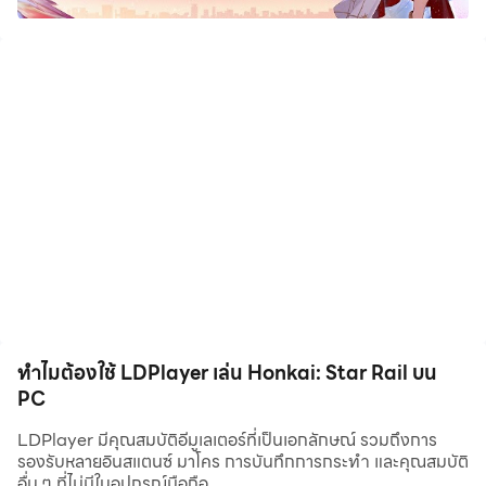
สะดวกสบายขึ้น การใช้ LDPlayer ยังมีปุ่มเร่งความเร็วที่
ช่วยเพิ่มความเร็วในการเล่นเกมได้อีกด้วย
สำรองข้อมูลและความปลอดภัย: LDPlayer สามารถ
สำรองข้อมูลเกม Honkai: Star Rail และข้อมูลอื่น ๆ บน
เครื่องคอมพิวเตอร์ของคุณได้ ซึ่งจะช่วยป้องกันการสูญ
เสียข้อมูลและการเล่นเกมที่ไม่ต้องการ
ความสะดวกสบาย: การเล่นเกม Honkai: Star Rail บน
LDPlayer จะทำให้คุณสามารถเล่นเกมได้ตลอดเวลา
โดยไม่ต้องกังวลเกี่ยวกับอุปกรณ์มือถือของคุณเปิดเผย
ข้อมูลส่วนตัว และยังสามารถนั่งเล่นเกมได้อย่างสบายๆ
บนหน้าจอขนาดใหญ่
ดังนั้น การเล่นเกม Honkai: Star Rail ด้วย LDPlayer นั้นมี
ทำไมต้องใช้ LDPlayer เล่น Honkai: Star Rail บน
ประโยชน์มากมาย ไม่ว่าจะเป็นคุณภาพการทำงานที่ดีขึ้น
PC
การควบคุมที่สะดวกสบาย และความปลอดภัยของข้อมูล
ทำให้การเล่นเกมกลายเป็นประสบการณ์ที่มีคุณภาพและน่า
LDPlayer มีคุณสมบัติอีมูเลเตอร์ที่เป็นเอกลักษณ์ รวมถึงการ
รองรับหลายอินสแตนซ์ มาโคร การบันทึกการกระทำ และคุณสมบัติ
สนุกยิ่งขึ้น ดังนั้น หากคุณต้องการเล่นเกม Honkai: Star Rail
อื่น ๆ ที่ไม่มีในอุปกรณ์มือถือ