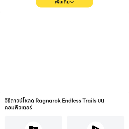
เพิ่มเติม
FPS สูง
การบันทึกวิดีโอ
ด้วยการรองรับ FPS สูง หน้า
บันทึกประสิทธิภาพและ
จอเกม Ragnarok Endless
กระบวนการเล่นเกมของคุณ
Trails จะราบรื่นขึ้น และการ
ใน Ragnarok Endless
เคลื่อนไหวสอดคล้องกันมาก
Trails ได้อย่างง่ายดาย ช่วยใน
ขึ้น ซึ่งช่วยเพิ่มประสบการณ์
การเรียนรู้และปรับปรุงเทคนิค
การมองเห็นและความดื่มด่ำใน
การขับขี่ หรือแบ่งปัน
การเล่น Ragnarok Endless
ประสบการณ์การเล่นเกมและ
Trails
ความสำเร็จกับผู้เล่นคนอื่น
วิธีดาวน์โหลด Ragnarok Endless Trails บน
คอมพิวเตอร์