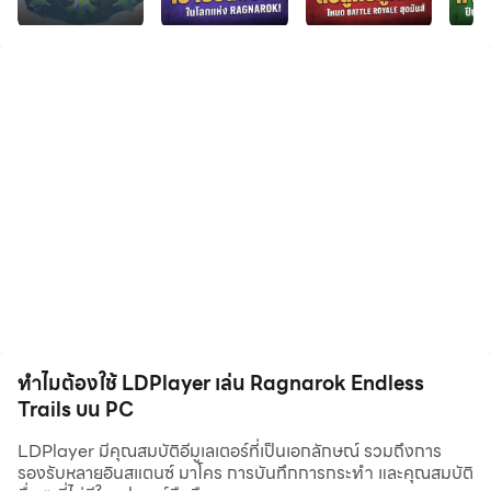
โลกแห่งตำนานของ Ragnarok กลับมาอีกครั้ง!
ในรูปแบบใหม่ของเกม Battle Royale ผสมผสานกับ Casual
Survivor สุดมันส์แนวตั้ง
สวมบทเป็น Novice ที่ต้องเอาชีวิตรอดจากฝูงมอนสเตอร์และผู้
เล่นคนอื่น
สะสมสกิล พัฒนาเส้นทาง และเลือกอาชีพในฝัน — Knight,
Wizard หรือ Hunter ตามสไตล์ของคุณ!
ทุกการเล่นคือการผจญภัยครั้งใหม่
ทุกการตัดสินใจคือความเป็นความตาย
คุณจะสามารถอยู่รอดเป็นคนสุดท้ายแห่ง Rune Midgard ได้
หรือไม่?
ทำไมต้องใช้ LDPlayer เล่น Ragnarok Endless
🔥 จุดเด่นของเกม 🔥
Trails บน PC
LDPlayer มีคุณสมบัติอีมูเลเตอร์ที่เป็นเอกลักษณ์ รวมถึงการ
⚔ โหมด Battle Royale
รองรับหลายอินสแตนซ์ มาโคร การบันทึกการกระทำ และคุณสมบัติ
ต่อสู้กับผู้เล่นอื่นแบบเรียลไทม์!