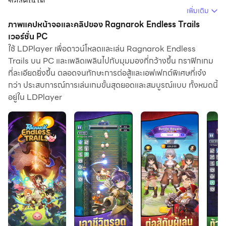
ของคุณได้
เพิ่มเติม
การใช้ Ragnarok Endless Trails บนคอมพิวเตอร์ คุณสามารถ
ภาพแคปหน้าจอและคลิปของ Ragnarok Endless Trails
เรียกดูได้อย่างชัดเจนบนหน้าจอขนาดใหญ่ และการควบคุม
เวอร์ชั่น PC
ใช้ LDPlayer เพื่อดาวน์โหลดและเล่น Ragnarok Endless
แอปพลิเคชันด้วยเมาส์และคีย์บอร์ดนั้นเร็วกว่าการใช้แป้น
Trails บน PC และเพลิดเพลินไปกับมุมมองที่กว้างขึ้น กราฟิกเกม
พิมพ์หน้าจอสัมผัสมากและคุณจะไม่ต้องกังวลกับพลังของ
ที่ละเอียดยิ่งขึ้น ตลอดจนทักษะการต่อสู้และเอฟเฟกต์พิเศษที่เจ๋ง
อุปกรณ์ของคุณเลย
กว่า ประสบการณ์การเล่นเกมขั้นสุดยอดและสมบูรณ์แบบ ทั้งหมดนี้
ด้วยคุณสมบัติเปิดหลายรายการและการซิงค์ คุณสามารถ
อยู่ใน LDPlayer
เรียกใช้แอปพลิเคชันและบัญชีหลายรายการบนพีซีของคุณได้
ฟังก์ชันการถ่ายโอนไฟล์ทำให้การแบ่งปันรูปภาพ วิดีโอ และ
ไฟล์เป็นเรื่องง่ายมาก
ดาวน์โหลด Ragnarok Endless Trails และเรียกใช้บนพีซีของ
คุณ เพลิดเพลินไปกับหน้าจอขนาดใหญ่และคุณภาพความคม
ชัดสูงของเวอร์ชันพีซี!
Ragnarok Endless Trails