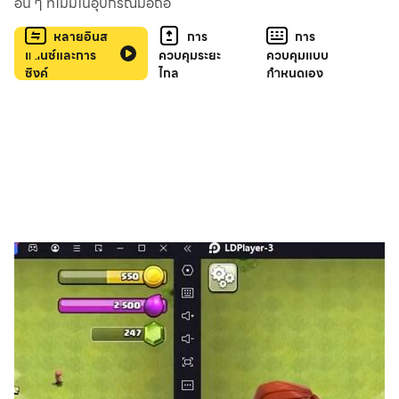
อื่น ๆ ที่ไม่มีในอุปกรณ์มือถือ
เอาชนะคู่แข่งทั้งหมดและยืนหยัดเป็นผู้รอดชีวิตคนสุดท้าย!
หลายอินส
การ
การ
แตนซ์และการ
ควบคุมระยะ
ควบคุมแบบ
🏰 Endless Tower
ซิงค์
ไกล
กำหนดเอง
ท้าทายหอคอยไร้ที่สิ้นสุด
ปราบมอนสเตอร์สุดโหดและไต่ระดับขึ้นไปให้สูงที่สุดเท่าที่
คุณทำได้!
🛡 Mercenary System
รวบรวมเหล่าทหารรับจ้างมาช่วยต่อสู้เคียงข้าง
สร้างทีมในฝันและพิชิตทุกสนามรบไปด้วยกัน!
💫 Talent System
อัปเกรดพรสวรรค์ของคุณ ปลดล็อกสกิลทรงพลัง
เพิ่มความแข็งแกร่งและศักยภาพการเอาชีวิตรอดให้สูงสุด!
🎉 Mini Event รายสัปดาห์
กิจกรรมสุดมันส์ไม่ซ้ำกันในแต่ละสัปดาห์!