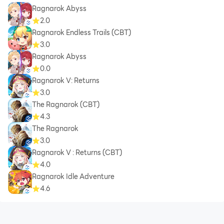
Ragnarok Abyss
2.0
Ragnarok Endless Trails (CBT)
3.0
Ragnarok Abyss
0.0
Ragnarok V: Returns
3.0
The Ragnarok (CBT)
4.3
The Ragnarok
3.0
Ragnarok V : Returns (CBT)
4.0
Ragnarok Idle Adventure
4.6