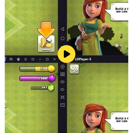
พร้อมของรางวัลและกติกาใหม่ ๆ ให้คุณได้สนุกอย่างต่อ
เนื่อง!
เอาชีวิตรอด พัฒนา และสร้างตำนานของคุณเองในสนามรบ
สุดเดือด!
เฉพาะผู้แข็งแกร่งเท่านั้น...ที่จะได้พบความจริงของ Ragnarok
Endless Trails