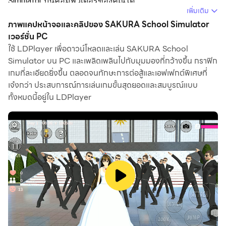
Simulator บนคอมพิวเตอร์ของคุณได้
เพิ่มเติม
การใช้ SAKURA School Simulator บนคอมพิวเตอร์ คุณ
ภาพแคปหน้าจอและคลิปของ SAKURA School Simulator
สามารถเรียกดูได้อย่างชัดเจนบนหน้าจอขนาดใหญ่ และการ
เวอร์ชั่น PC
ใช้ LDPlayer เพื่อดาวน์โหลดและเล่น SAKURA School
ควบคุมแอปพลิเคชันด้วยเมาส์และคีย์บอร์ดนั้นเร็วกว่าการใช้
Simulator บน PC และเพลิดเพลินไปกับมุมมองที่กว้างขึ้น กราฟิก
แป้นพิมพ์หน้าจอสัมผัสมากและคุณจะไม่ต้องกังวลกับพลัง
เกมที่ละเอียดยิ่งขึ้น ตลอดจนทักษะการต่อสู้และเอฟเฟกต์พิเศษที่
ของอุปกรณ์ของคุณเลย
เจ๋งกว่า ประสบการณ์การเล่นเกมขั้นสุดยอดและสมบูรณ์แบบ
ด้วยคุณสมบัติเปิดหลายรายการและการซิงค์ คุณสามารถ
ทั้งหมดนี้อยู่ใน LDPlayer
เรียกใช้แอปพลิเคชันและบัญชีหลายรายการบนพีซีของคุณได้
ฟังก์ชันการถ่ายโอนไฟล์ทำให้การแบ่งปันรูปภาพ วิดีโอ และ
ไฟล์เป็นเรื่องง่ายมาก
ดาวน์โหลด SAKURA School Simulator และเรียกใช้บนพีซี
ของคุณ เพลิดเพลินไปกับหน้าจอขนาดใหญ่และคุณภาพ
ความคมชัดสูงของเวอร์ชันพีซี!
เกมนี้ไม่รองรับภาษาไทย
ฉันขอโทษ