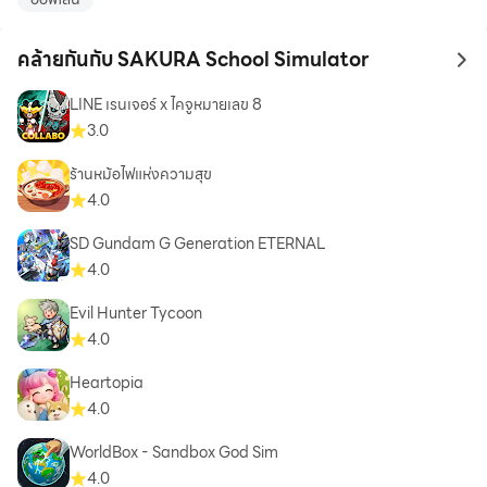
คล้ายกันกับ SAKURA School Simulator
to 
LINE เรนเจอร์ x ไคจูหมายเลข 8
3.0
ร้านหม้อไฟแห่งความสุข
4.0
SD Gundam G Generation ETERNAL
4.0
Evil Hunter Tycoon
4.0
Heartopia
4.0
WorldBox - Sandbox God Sim
4.0