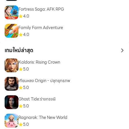
Fortress Saga: AFK RPG
4.0
Family Farm Adventure
4.0
เกมใหม่ล่าสุด
to 
Kaldoris: Rising Crown
5.0
เทียนหลง Origin - ปลุกยุทธภพ
5.0
Ghost Tide:ร่างทรงผี
5.0
Ragnarok: The New World
5.0